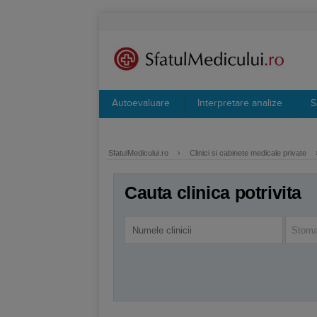
Autoevaluare
Interpretare analize
S
SfatulMedicului.ro
›
Clinici si cabinete medicale private
Cauta clinica potrivita
Stomat