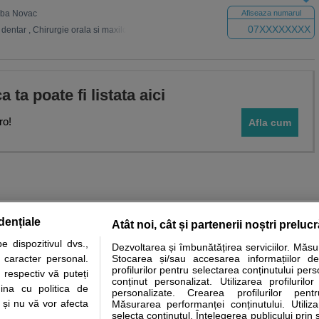
Baba Novac
Afiseaza numarul
07XXXXXXXX
 dentar
,
Chirurgie orala si maxilo-faciala
,
Estetica
,
Cosmetica dentara
,
Stomatolo
ca ta poate fi listata aici
ro!
Afla cum
dențiale
Atât noi, cât și partenerii noștri preluc
 dispozitivul dvs.,
Dezvoltarea și îmbunătățirea serviciilor. Măs
tare analize
Specialitati medicale
Boli si afectiuni
Calculatoare
u caracter personal.
Stocarea și/sau accesarea informațiilor de
profilurilor pentru selectarea conținutului pers
 respectiv vă puteți
e informatii despre sanatate disponibile pe sfatulmedicului.ro au scop informativ si ed
conținut personalizat. Utilizarea profilurilor
ina cu politica de
personalizate. Crearea profilurilor pentr
analizelor medicale. Va sfatuim, ca pe langa informatia primita pe sfatulmedicului.ro s
i și nu vă vor afecta
Măsurarea performanței conținutului. Utiliz
ul de programari la medic Clickmed.
selecta conținutul. Înțelegerea publicului prin 