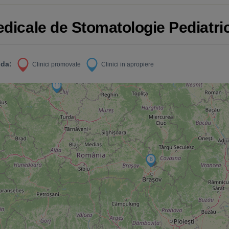
Medicale de Stomatologie Pediatri
da:
Clinici promovate
Clinici in apropiere
11
8