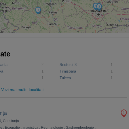
3
9
12
2
4
tate
tanta
2
Sectorul 3
1
va
1
Timisoara
1
i
1
Tulcea
1
Vezi mai multe localitati
nța
1
9, Constanța
ie
,
Ecografie
,
Imagistica
,
Reumatologie
,
Gastroenterologie
,