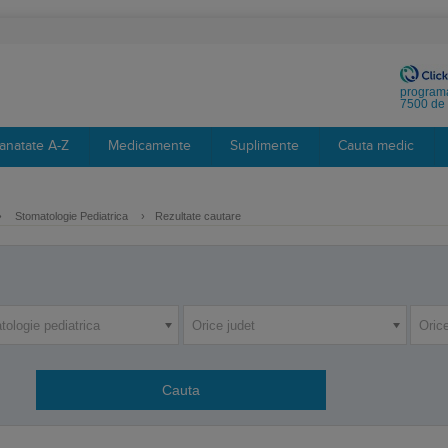
programa
7500 de 
anatate A-Z
Medicamente
Suplimente
Cauta medic
›
Stomatologie Pediatrica
›
Rezultate cautare
ologie pediatrica
Orice judet
Orice