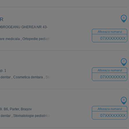
6
ER
DOBROGEANU GHEREA NR 43-
Afiseaza numarul
07XXXXXXXX
are medicala
,
Ortopedie pediatrica
,
Neurologie
,
Dermatologie
,
Stomatologie pedi
7
ap. 1
Afiseaza numarul
07XXXXXXXX
 dentar
,
Cosmetica dentara
,
Stomatologie pediatrica
8
Bl. B6, Parter, Brașov
Afiseaza numarul
07XXXXXXXX
 dentar
,
Stomatologie pediatrica
,
Parodontologie
,
Radiologie Dentara
,
Ortodonti