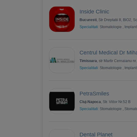
Inside Clinic
Bucuresti
, Str Dreptatii 8, BlO2, S
Specialitati:
Stomatologie
,
Implant
Centrul Medical Dr Mih
Timisoara
, str Martir Cernaianu nr
Specialitati:
Stomatologie
,
Implant
PetraSmiles
Cluj-Napoca
, Str. Viilor Nr.52 B
Specialitati:
Stomatologie
,
Stomato
Dental Planet