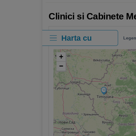
Clinici si Cabinete 
Harta cu
Legen
clinici
+
−
10