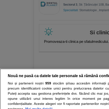
Sectorul 3
, Str. Țărăncuței 10B, 
Specialitati:
Stomatologie
,
Implant
Si clini
Promoveaza-ti clinica pe sfatulmedicului.
Nouă ne pasă ca datele tale personale să rămână confi
Noi și partenerii noștri
959
stocăm și/sau accesăm informații pe
Resurse:
Autoevaluare simptome
Interpre
precum identificatorii cookie unici pentru prelucrarea datelor c
Puteți accepta sau gestiona preferințele dvs. făcând clic mai jos,
Opiniile avizate ale medicilor, sfaturile si orice alt
opune utilizării unui interes legitim în orice moment pe pag
nici diagnosticul stabilit in urma investigatiilor si 
confidențialitate. Aceste alegeri vor fi raportate partenerilor noștr
ii punem la dispozitie pentru programare in sistem
navigarea.
Mai multe detalii