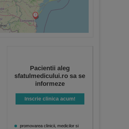
1
6
Pacientii aleg
sfatulmedicului.ro sa se
informeze
Inscrie clinica acum!
promovarea clinicii, medicilor si