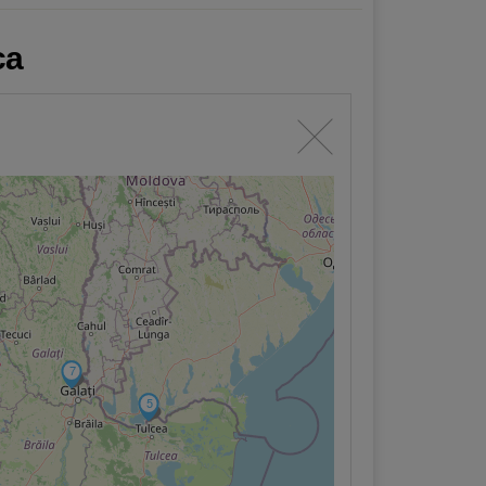
ca
7
5