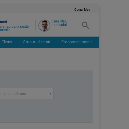
Contul Meu
Cere sfatul
medicului
re rapida la peste
medici
Clinici
Grupuri discutii
Programari medic
 localitate/zone