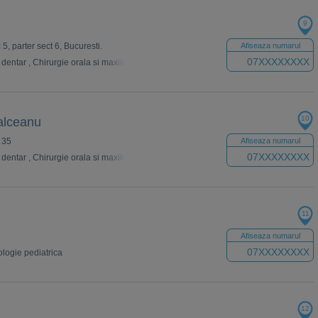
9
c 5, parter sect 6, Bucuresti.
Afiseaza numarul
07XXXXXXXX
 dentar
,
Chirurgie orala si maxilo-faciala
,
Estetica
,
Ortopedie pediatrica
,
Cosmeti
10
alceanu
. 35
Afiseaza numarul
07XXXXXXXX
 dentar
,
Chirurgie orala si maxilo-faciala
,
Estetica
,
Dermatologie
,
Cosmetica dent
11
Afiseaza numarul
07XXXXXXXX
logie pediatrica
12