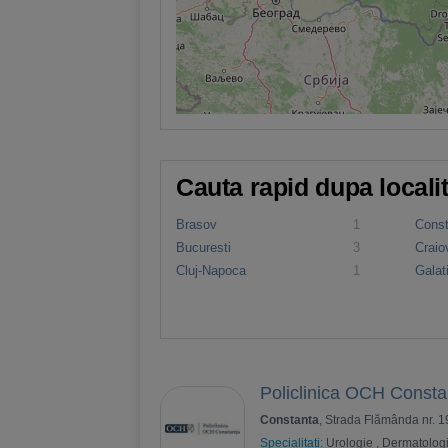
Cauta rapid dupa locali
Brasov
1
Cons
Bucuresti
3
Craio
Cluj-Napoca
1
Galat
Policlinica OCH Consta
Constanta
, Strada Flămânda nr. 1
Specialitati:
Urologie
,
Dermatolog