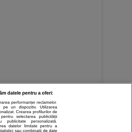
gie pediatrica
,
Parodontologie
,
Ortodontie
răm datele pentru a oferi:
urarea performanței reclamelor.
Stiri medicale
 pe un dispozitiv. Utilizarea
onalizat. Crearea profilurilor de
ucational. Ele nu pot substitui consultul medical direct si
 pentru selectarea publicității
u publicitate personalizată.
a consultati fie medicul Dvs., fie unul dintre medicii pe care
area datelor limitate pentru a
statistici sau combinații de date