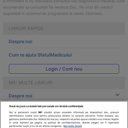
si informare si nu inlocuiesc consultul sau diagnosticul medical. Este
recomandat sa consultati fie medicul Dvs., fie unul din medicii
disponibili in sistemul de programare la medic Clickmed.
LINKURI RAPIDE
Despre noi
Cum te ajuta SfatulMedicului
Login / Cont nou
MAI MULTE LINKURI
Despre noi
Nouă ne pasă ca datele tale personale să rămână confidențiale
Legal
Noi și partenerii noștri
961
stocăm și/sau accesăm informații pe dispozitivul dvs., precum
identificatorii cookie unici pentru prelucrarea datelor cu caracter personal. Puteți accepta sau
gestiona preferințele dvs. făcând clic mai jos, respectiv vă puteți opune utilizării unui interes legitim
Drepturile consumatorului
în orice moment pe pagina cu politica de confidențialitate. Aceste alegeri vor fi raportate
partenerilor noștri și nu vă vor afecta navigarea.
Mai multe detalii