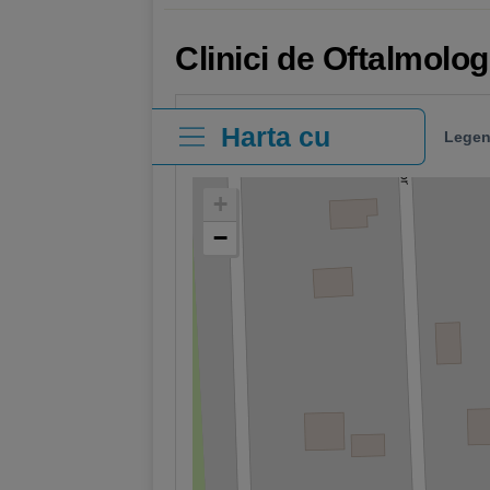
Clinici de Oftalmolog
Harta cu
Legen
clinici
+
−