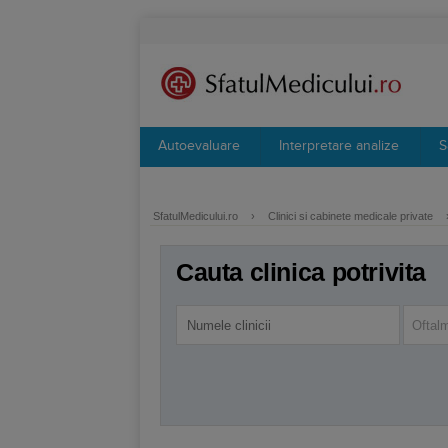
Autoevaluare
Interpretare analize
S
SfatulMedicului.ro
›
Clinici si cabinete medicale private
Cauta clinica potrivita
Oftal