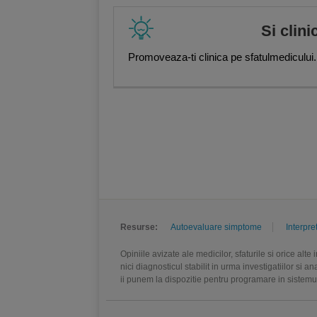
Si clini
Promoveaza-ti clinica pe sfatulmedicului.
Resurse:
Autoevaluare simptome
Interpre
Opiniile avizate ale medicilor, sfaturile si orice alt
nici diagnosticul stabilit in urma investigatiilor si 
ii punem la dispozitie pentru programare in sistem