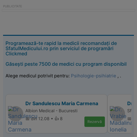
Programează-te rapid la medicii recomandați de
SfatulMedicului.ro prin serviciul de programări
Clickmed
Găsești peste 7500 de medici cu program disponibil
Alege medicul potrivit pentru:
Psihologie-psihiatrie
,
.
Dr Sandulescu Maria Carmena
Dr. 
Albion Medical - Bucuresti
Sfant
📅 din 12.08 • 👍 8
📅 di
Rezervă