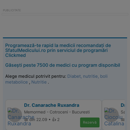
Programează-te rapid la medicii recomandați de
SfatulMedicului.ro prin serviciul de programări
Clickmed
Găsești peste 7500 de medici cu program disponibil
Alege medicul potrivit pentru:
Diabet, nutritie, boli
metabolice
,
Nutritie
.
Dr. Canarache Ruxandra
Dr. 
Memormed - Cotroceni - Bucuresti
Sana
📅 din 22.09 • 👍 2
📅 d
Rezervă