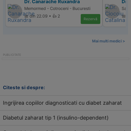
Dr. Canarache Ruxandra
Dr. 
Memormed - Cotroceni - Bucuresti
Sana
📅 din 22.09 • 👍 2
📅 d
Rezervă
Mai multi medici >
Citeste si despre:
Ingrijirea copiilor diagnosticati cu diabet zaharat
Diabetul zaharat tip 1 (insulino-dependent)