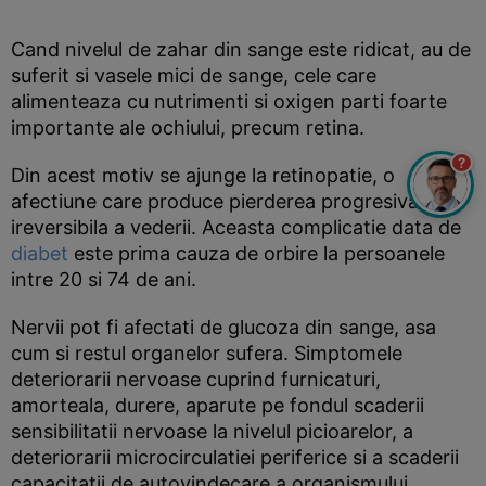
Cand nivelul de zahar din sange este ridicat, au de
suferit si vasele mici de sange, cele care
alimenteaza cu nutrimenti si oxigen parti foarte
importante ale ochiului, precum retina.
?
Din acest motiv se ajunge la retinopatie, o
afectiune care produce pierderea progresiva si
ireversibila a vederii. Aceasta complicatie data de
diabet
este prima cauza de orbire la persoanele
intre 20 si 74 de ani.
Nervii pot fi afectati de glucoza din sange, asa
cum si restul organelor sufera. Simptomele
deteriorarii nervoase cuprind furnicaturi,
amorteala, durere, aparute pe fondul scaderii
sensibilitatii nervoase la nivelul picioarelor, a
deteriorarii microcirculatiei periferice si a scaderii
capacitatii de autovindecare a organismului.