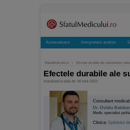
Autoevaluare
Interpretare analize
S
SfatulMedicului.ro
›
Efectele durabile ale substantelor hal
Efectele durabile ale 
Actualizat la data de: 06 Iulie 2023
Consultant medical
Dr. Ovidiu Balaba
Medic specialist psihi
Clinica:
Spitalului d