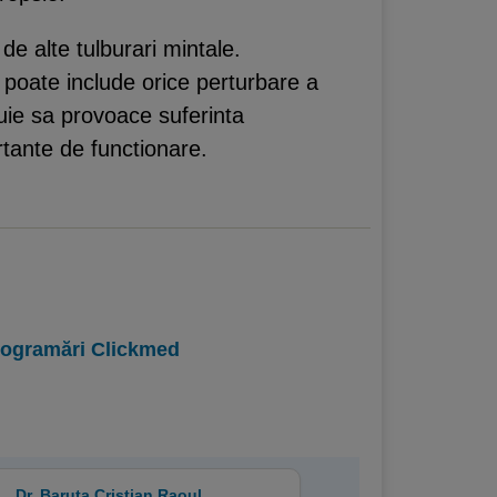
 de alte tulburari mintale.
poate include orice perturbare a
buie sa provoace suferinta
ortante de functionare.
programări Clickmed
Dr. Baruta Cristian Raoul