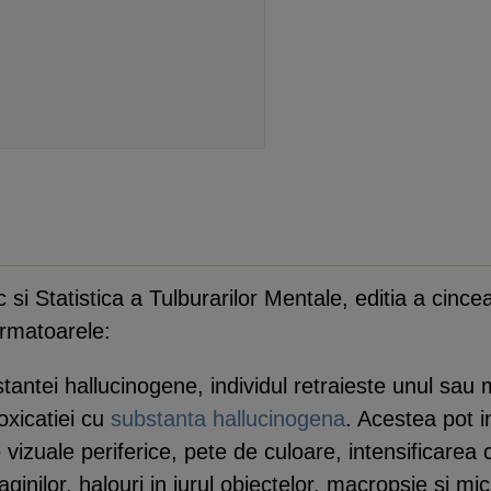
i Statistica a Tulburarilor Mentale, editia a cincea
rmatoarele:
antei hallucinogene, individul retraieste unul sau
oxicatiei cu
substanta hallucinogena
. Acestea pot i
vizuale periferice, pete de culoare, intensificarea 
inilor, halouri in jurul obiectelor, macropsie si mic