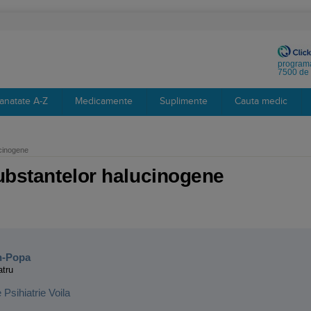
programa
7500 de 
anatate A-Z
Medicamente
Suplimente
Cauta medic
ucinogene
substantelor halucinogene
:
n-Popa
atru
e Psihiatrie Voila