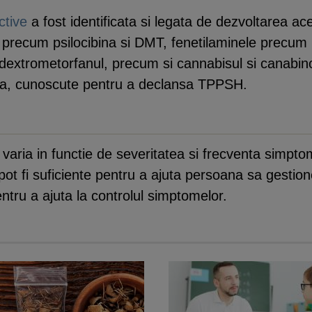
ctive
a fost identificata si legata de dezvoltarea ace
 precum psilocibina si DMT, fenetilaminele prec
dextrometorfanul, precum si cannabisul si canabinoi
ea, cunoscute pentru a declansa TPPSH.
ria in functie de severitatea si frecventa simptom
pot fi suficiente pentru a ajuta persoana sa gestio
tru a ajuta la controlul simptomelor.