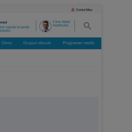
Contul Meu
Cere sfatul
medicului
re rapida la peste
medici
Clinici
Grupuri discutii
Programari medic