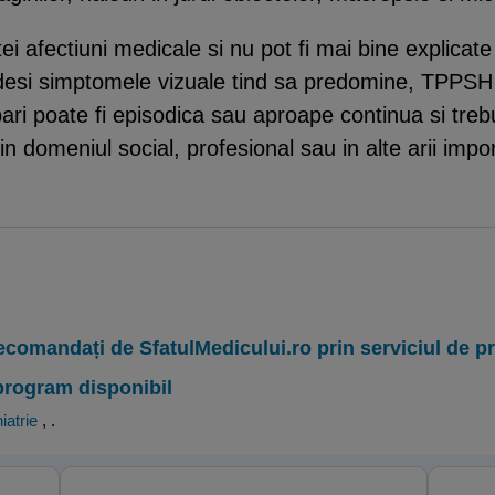
tei afectiuni medicale si nu pot fi mai bine explicate
desi simptomele vizuale tind sa predomine, TPPSH 
bari poate fi episodica sau aproape continua si tre
 in domeniul social, profesional sau in alte arii imp
ecomandați de SfatulMedicului.ro prin serviciul de 
program disponibil
iatrie
,
.