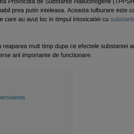
nta Provocata de Substante Hallucinogene (TPPSH) 
abil prea putin inteleasa. Aceasta tulburare este car
care au avut loc in timpul intoxicatiei cu
substant
 reaparea mult timp dupa ce efectele substantei a
verse arii importante de functionare.
persistenta