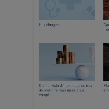
Halucinogene
Cat
hal
De ce exista diferente atat de mari
Efe
de pret intre reabilitarile orale
etn
comple ...