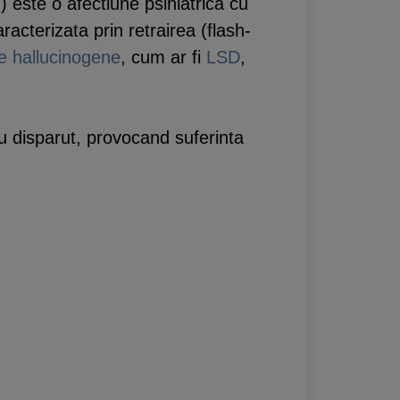
este o afectiune psihiatrica cu
acterizata prin retrairea (flash-
e hallucinogene
, cum ar fi
LSD
,
u disparut, provocand suferinta