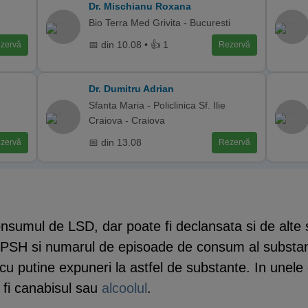
Dr. Mischianu Roxana
Bio Terra Med Grivita - Bucuresti
📅 din 10.08 • 👍 1
zervă
Rezervă
Dr. Dumitru Adrian
Sfanta Maria - Policlinica Sf. Ilie
Craiova - Craiova
📅 din 13.08
zervă
Rezervă
nsumul de LSD, dar poate fi declansata si de alte
 TPPSH si numarul de episoade de consum al substan
i cu putine expuneri la astfel de substante. In une
 fi canabisul sau
alcoolul
.