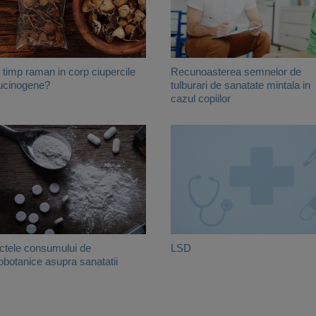
 timp raman in corp ciupercile
Recunoasterea semnelor de
ucinogene?
tulburari de sanatate mintala in
cazul copiilor
ctele consumului de
LSD
obotanice asupra sanatatii