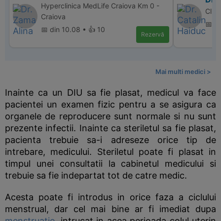
Hyperclinica MedLife Craiova Km 0 -
Clin
Craiova
📅 d
📅 din 10.08 • 👍 10
Rezervă
Mai multi medici >
Inainte ca un DIU sa fie plasat, medicul va face
pacientei un examen fizic pentru a se asigura ca
organele de reproducere sunt normale si nu sunt
prezente infectii. Inainte ca steriletul sa fie plasat,
pacienta trebuie sa-i adreseze orice tip de
intrebare, medicului. Steriletul poate fi plasat in
timpul unei consultatii la cabinetul medicului si
trebuie sa fie indepartat tot de catre medic.
Acesta poate fi introdus in orice faza a ciclului
menstrual, dar cel mai bine ar fi imediat dupa
menstruatie
, intrucat in acea perioada colul uterin