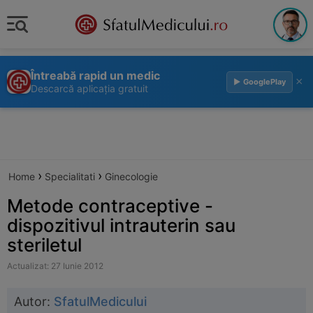
Întreabă rapid un medic
×
▶ GooglePlay
Descarcă aplicația gratuit
›
›
Home
Specialitati
Ginecologie
Metode contraceptive -
dispozitivul intrauterin sau
steriletul
Actualizat: 27 Iunie 2012
Autor:
SfatulMedicului