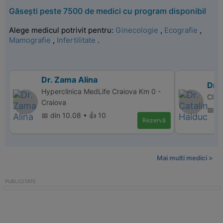
Găsești peste 7500 de medici cu program disponibil
Alege medicul potrivit pentru:
Ginecologie
,
Ecografie
,
Mamografie
,
Infertilitate
.
Dr. Zama Alina
Dr. 
Hyperclinica MedLife Craiova Km 0 -
Clin
Craiova
📅 d
📅 din 10.08 • 👍 10
Rezervă
Mai multi medici >