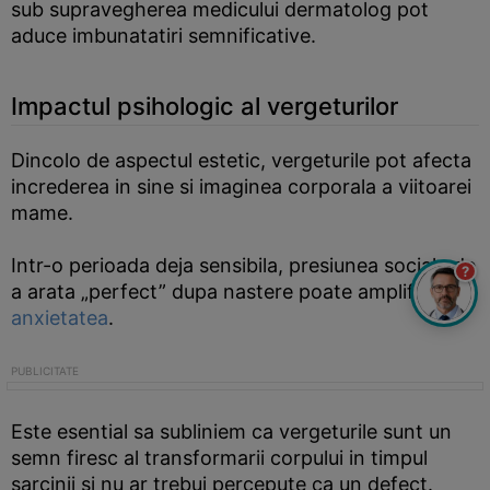
sub supravegherea medicului dermatolog pot
aduce imbunatatiri semnificative.
Impactul psihologic al vergeturilor
Dincolo de aspectul estetic, vergeturile pot afecta
increderea in sine si imaginea corporala a viitoarei
mame.
Intr-o perioada deja sensibila, presiunea sociala de
?
a arata „perfect” dupa nastere poate amplifica
anxietatea
.
Este esential sa subliniem ca vergeturile sunt un
semn firesc al transformarii corpului in timpul
sarcinii si nu ar trebui percepute ca un defect.