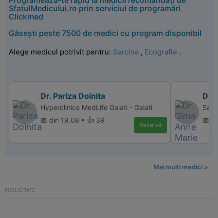
Programează-te rapid la medicii recomandați de
SfatulMedicului.ro prin serviciul de programări
Clickmed
Găsești peste 7500 de medici cu program disponibil
Alege medicul potrivit pentru:
Sarcina
,
Ecografie
.
Dr. Pariza Doinita
Dr.
Hyperclinica MedLife Galati - Galati
Sana
📅 din 19.08 • 👍 39
📅 di
Rezervă
Mai multi medici >