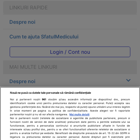
LINKURI RAPIDE
Despre noi
Cum te ajuta SfatulMedicului
Login / Cont nou
MAI MULTE LINKURI
Despre noi
Nouă ne pasă ca datele tale personale să rămână confidențiale
Legal
Noi și partenerii noștri
961
stocăm și/sau accesăm informații pe dispozitivul dvs., precum
identificatorii cookie unici pentru prelucrarea datelor cu caracter personal. Puteți accepta sau
gestiona preferințele dvs. făcând clic mai jos, respectiv vă puteți opune utilizării unui interes legitim
Drepturile consumatorului
în orice moment pe pagina cu politica de confidențialitate. Aceste alegeri vor fi raportate
partenerilor noștri și nu vă vor afecta navigarea.
Mai multe detalii
Noi si partenerii nostri (retelele de socializare si agentiile de publicitate partenere, precum si
furnizorii nostri de servicii de date analitice) prelucram date pentru a permite website-ului sa
Parteneri
functioneze, pentru a personaliza continutul si anunturile publicitare afisate in functie de
interesele si/sau profilul dvs., pentru a va oferi functionalitati aferente retelelor de socializare si
pentru a analiza traficul pe website. Beneficiati de drepturile prevazute de art. 15-22 din GDPR in
legatura cu prelucrarea datelor cu caracter personal. Aceste drepturi pot fi exercitate prin