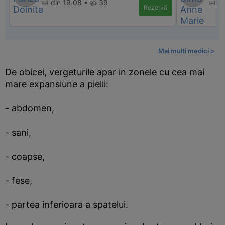
📅 din 19.08 • 👍 39
📅 di
Rezervă
Mai multi medici >
De obicei, vergeturile apar in zonele cu cea mai
mare expansiune a pielii:
- abdomen,
- sani,
- coapse,
- fese,
- partea inferioara a spatelui.