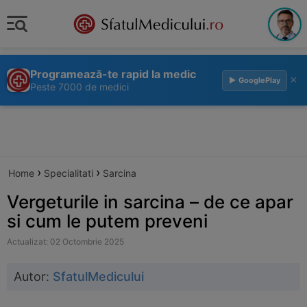
Programează-te rapid la medic
×
▶ GooglePlay
Peste 7000 de medici
›
›
Home
Specialitati
Sarcina
Vergeturile in sarcina – de ce apar
si cum le putem preveni
Actualizat: 02 Octombrie 2025
Autor:
SfatulMedicului