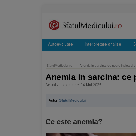
Autoevaluare
Interpretare analize
S
SfatulMedicului.ro
›
Anemia in sarcina: ce poate indica si 
Anemia in sarcina: ce 
Actualizat la data de: 14 Mai 2025
Autor:
SfatulMedicului
Ce este anemia?