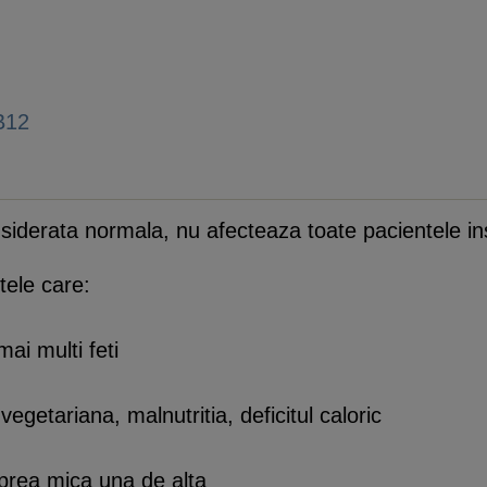
 B12
siderata normala, nu afecteaza toate pacientele in
tele care:
ai multi feti
vegetariana, malnutritia, deficitul caloric
 prea mica una de alta