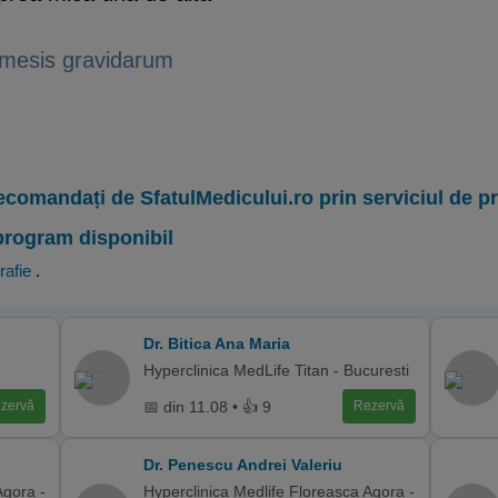
emesis gravidarum
ecomandați de SfatulMedicului.ro prin serviciul de 
program disponibil
rafie
.
Dr. Bitica Ana Maria
Hyperclinica MedLife Titan - Bucuresti
📅 din 11.08 • 👍 9
zervă
Rezervă
Dr. Penescu Andrei Valeriu
Agora -
Hyperclinica Medlife Floreasca Agora -