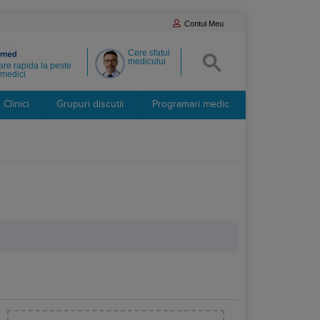
Contul Meu
Cere sfatul
medicului
re rapida la peste
medici
Clinici
Grupuri discutii
Programari medic