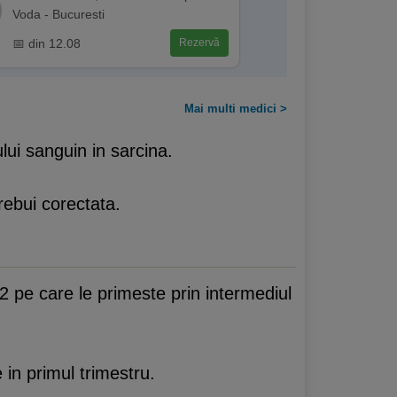
Voda - Bucuresti
📅 din 12.08
Rezervă
Mai multi medici >
ui sanguin in sarcina.
ebui corectata.
12 pe care le primeste prin intermediul
 in primul trimestru.