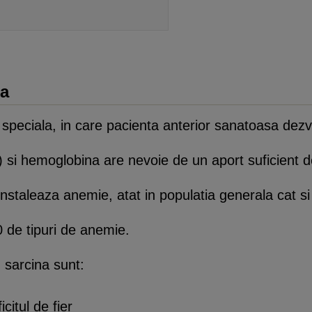
na
 speciala, in care pacienta anterior sanatoasa dez
i) si hemoglobina are nevoie de un aport suficient de
instaleaza anemie, atat in populatia generala cat si
0 de tipuri de anemie.
n sarcina sunt:
icitul de fier