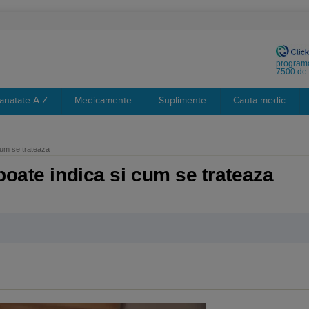
programa
7500 de 
anatate A-Z
Medicamente
Suplimente
Cauta medic
cum se trateaza
poate indica si cum se trateaza