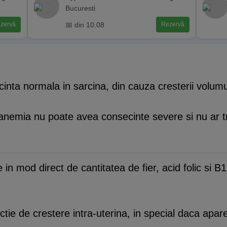
Bucuresti
📅 din 10.08
zervă
Rezervă
nta normala in sarcina, din cauza cresterii volumul
anemia nu poate avea consecinte severe si nu ar tr
 in mod direct de cantitatea de fier, acid folic si B
ctie de crestere intra-uterina, in special daca apare