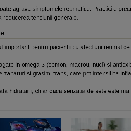
poate agrava simptomele reumatice. Practicile precu
a reducerea tensiunii generale.
ce
at important pentru pacientii cu afectiuni reumatice
ate in omega-3 (somon, macrou, nuci) si antioxida
 zaharuri si grasimi trans, care pot intensifica infl
ta hidratarii, chiar daca senzatia de sete este mai 