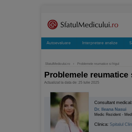
Autoevaluare
Interpretare analize
S
SfatulMedicului.ro
›
Problemele reumatice si frigul
Problemele reumatice s
Actualizat la data de: 25 Iulie 2025
Consultant medical
Dr. Ileana Nasui
Medic Rezident - Medi
Clinica:
Spitalul Cl