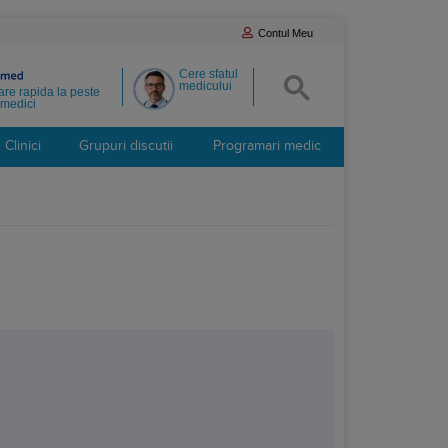
Contul Meu
Cere sfatul
medicului
re rapida la peste
medici
Clinici
Grupuri discutii
Programari medic