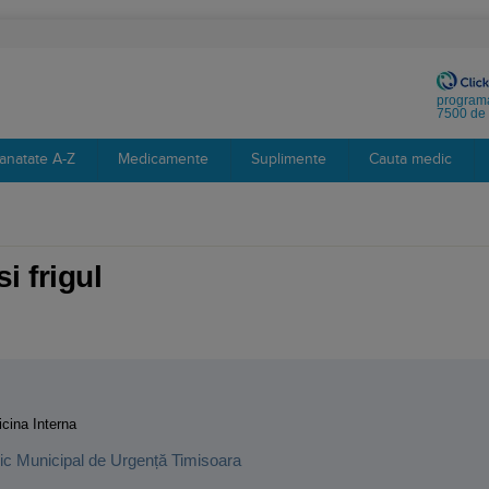
programa
7500 de 
anatate A-Z
Medicamente
Suplimente
Cauta medic
i frigul
:
cina Interna
inic Municipal de Urgență Timisoara