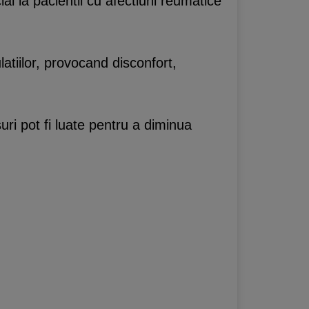
al la pacientii cu afectiuni reumatice
latiilor, provocand disconfort,
uri pot fi luate pentru a diminua