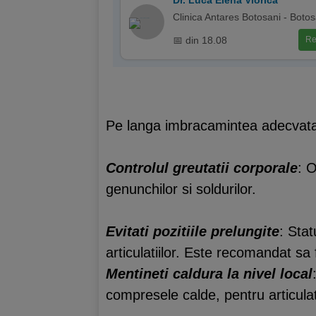
Dr. Luca Elena Viorica
Clinica Antares Botosani - Botos
📅 din 18.08
Re
Pe langa imbracamintea adecvata si
Controlul greutatii corporale
: 
genunchilor si soldurilor.
Evitati pozitiile prelungite
: Stat
articulatiilor. Este recomandat sa
Mentineti caldura la nivel local
compresele calde, pentru articulat