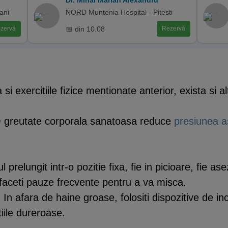
Dr. Mihai Marian Alexandru
ani
NORD Muntenia Hospital - Pitesti
📅 din 10.08
zervă
Rezervă
 exercitiile fizice mentionate anterior, exista si a
O greutate corporala sanatoasa reduce
presiunea as
ul prelungit intr-o pozitie fixa, fie in picioare, fie a
 faceti pauze frecvente pentru a va misca.
: In afara de haine groase, folositi dispozitive de i
iile dureroase.