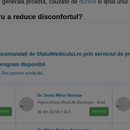
e generala proasta, cauzate de
durere
si lipsa unui
ru a reduce disconfortul?
ecomandați de SfatulMedicului.ro prin serviciul de 
program disponibil
,
Recuperare medicala
.
Dr. Doda Mihai Nicolae
Hyperclinica MedLife Genesys - Arad
📅 din 22.08 • 👍 5
zervă
Rezervă