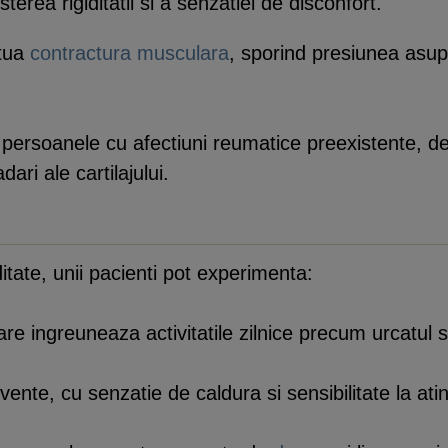
terea rigiditatii si a senzatiei de disconfort.
ntua
contractura musculara
, sporind presiunea asupr
 persoanele cu afectiuni reumatice preexistente, de
ari ale cartilajului.
ditate, unii pacienti pot experimenta:
are ingreuneaza activitatile zilnice precum urcatul s
ente, cu senzatie de caldura si sensibilitate la ati