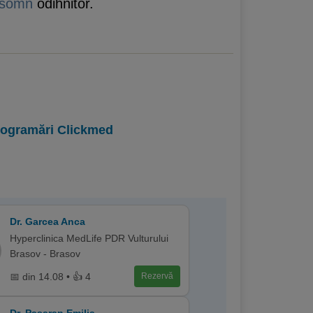
somn
odihnitor.
programări Clickmed
Dr. Garcea Anca
Hyperclinica MedLife PDR Vulturului
Brasov - Brasov
📅 din 14.08 • 👍 4
Rezervă