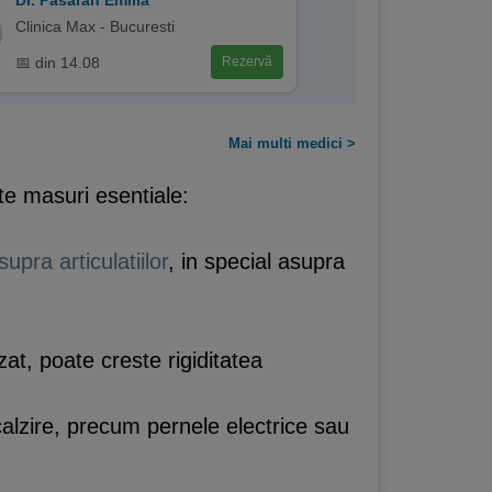
Dr. Pasaran Emilia
Clinica Max - Bucuresti
📅 din 14.08
Rezervă
Mai multi medici >
lte masuri esentiale:
upra articulatiilor
, in special asupra
sezat, poate creste rigiditatea
ncalzire, precum pernele electrice sau