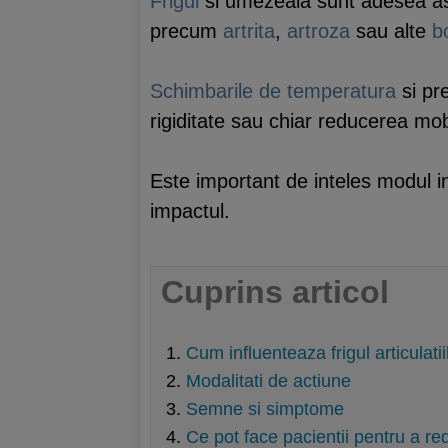
Frigul
si umezeala sunt adesea asoci
precum
artrita
,
artroza
sau alte
bo
Schimbarile de temperatura
si pre
rigiditate sau chiar reducerea mobil
Este important de inteles modul in
impactul.
Cuprins articol
Cum influenteaza frigul articulatii
Modalitati de actiune
Semne si simptome
Ce pot face pacientii pentru a re