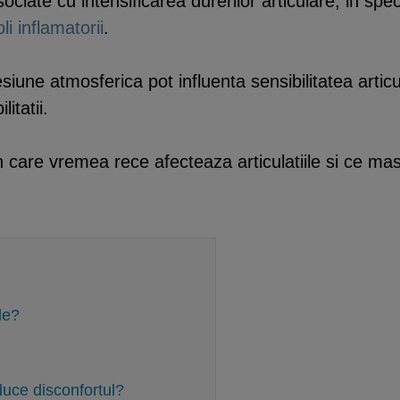
ate cu intensificarea durerilor articulare, in speci
li inflamatorii
.
siune atmosferica pot influenta sensibilitatea articu
itatii.
 care vremea rece afecteaza articulatiile si ce mas
le?
duce disconfortul?