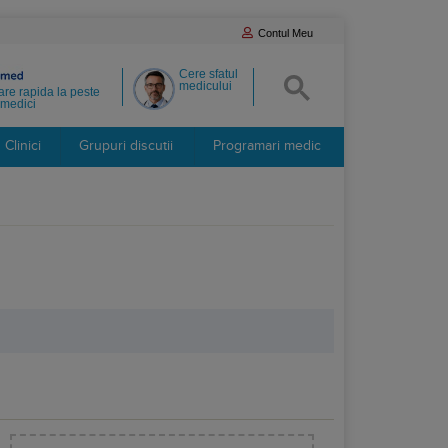
Contul Meu
Cere sfatul
medicului
re rapida la peste
medici
Clinici
Grupuri discutii
Programari medic