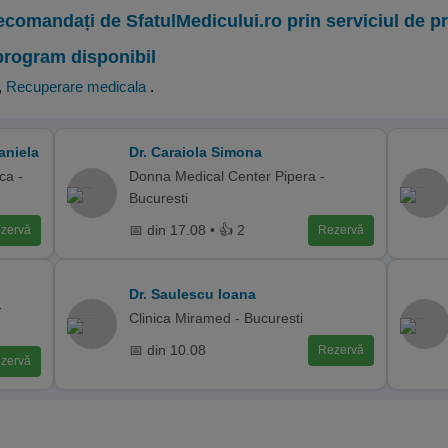
ecomandați de SfatulMedicului.ro prin serviciul de 
program disponibil
,
Recuperare medicala
.
aniela
Dr. Caraiola Simona
ca -
Donna Medical Center Pipera -
Bucuresti
📅 din 17.08 • 👍 2
zervă
Rezervă
Dr. Saulescu Ioana
-
Clinica Miramed - Bucuresti
📅 din 10.08
Rezervă
zervă