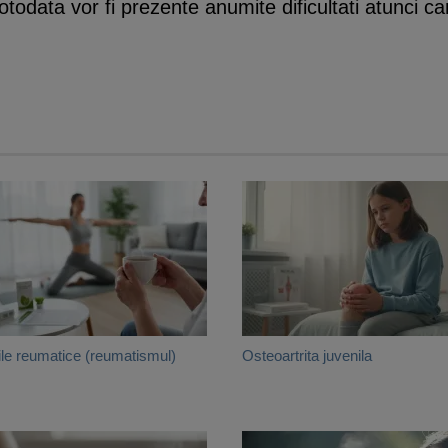
otodata vor fi prezente anumite dificultati atunci c
ile reumatice (reumatismul)
Osteoartrita juvenila