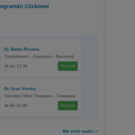
programări Clickmed
Dr. Balas Roxana
Centrokinetic - Floreasca - Bucuresti
📅 din 13.08
Rezervă
Dr. Ursu Viorica
Socrates Clinic Timisoara - Timisoara
📅 din 11.08
Rezervă
Mai multi medici >