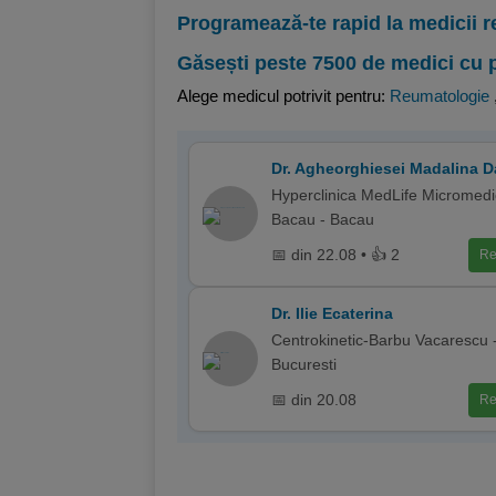
Programează-te rapid la medicii r
Găsești peste 7500 de medici cu 
Alege medicul potrivit pentru:
Reumatologie
Dr. Agheorghiesei Madalina D
Hyperclinica MedLife Micromedi
Bacau - Bacau
📅 din 22.08 • 👍 2
Re
Dr. Ilie Ecaterina
Centrokinetic-Barbu Vacarescu 
Bucuresti
📅 din 20.08
Re