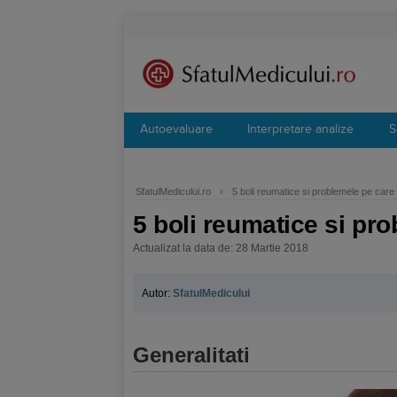
Autoevaluare
Interpretare analize
S
SfatulMedicului.ro
›
5 boli reumatice si problemele pe care 
5 boli reumatice si pro
Actualizat la data de: 28 Martie 2018
Autor:
SfatulMedicului
Generalitati