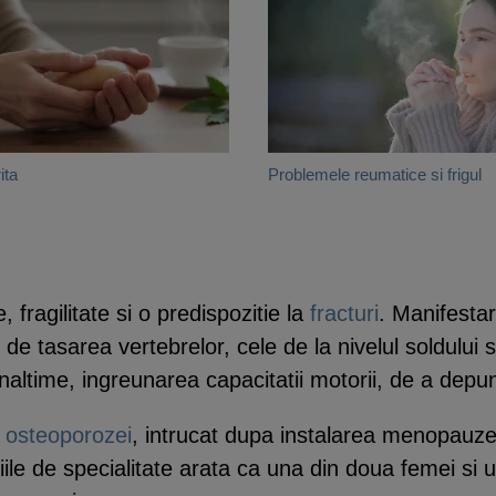
ita
Problemele reumatice si frigul
fragilitate si o predispozitie la
fracturi
. Manifestar
de tasarea vertebrelor, cele de la nivelul soldului
altime, ingreunarea capacitatii motorii, de a depune
e
osteoporozei
, intrucat dupa instalarea menopauzei
ile de specialitate arata ca una din doua femei si u