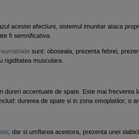
azul acestei afectiuni, sistemul imunitar ataca prop
ate fi semnificativa.
i reumatoide
sunt: oboseala, prezenta febrei, prezen
u rigiditatea musculara.
 dureri accentuate de spate. Este mai frecventa la 
nclud: durerea de spate si in zona omoplatilor, o an
atii
, dar si umflarea acestora, prezenta unei slabici