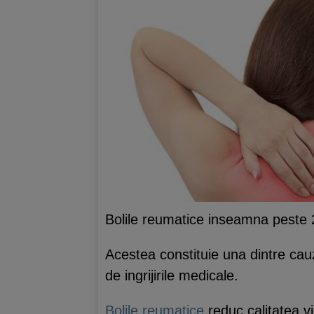
Bolile reumatice inseamna peste 20
Acestea constituie una dintre cauz
de ingrijirile medicale.
Bolile reumatice
reduc calitatea vi