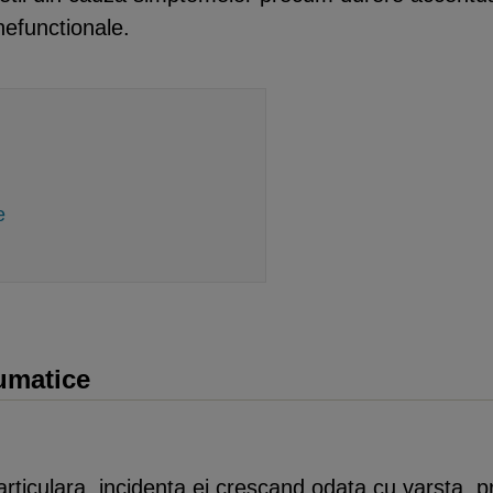
nefunctionale.
e
eumatice
rticulara, incidenta ei crescand odata cu varsta, pr