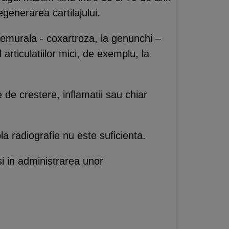
egenerarea cartilajului.
o-femurala - coxartroza, la genunchi –
articulatiilor mici, de exemplu, la
 de crestere, inflamatii sau chiar
a radiografie nu este suficienta.
si in administrarea unor