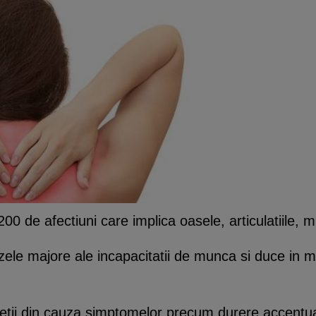
0 de afectiuni care implica oasele, articulatiile, m
ele majore ale incapacitatii de munca si duce in mo
etii din cauza simptomelor precum durere accentuata 