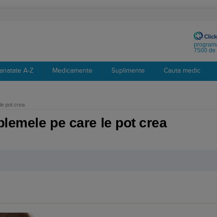
programa
7500 de 
anatate A-Z
Medicamente
Suplimente
Cauta medic
le pot crea
blemele pe care le pot crea