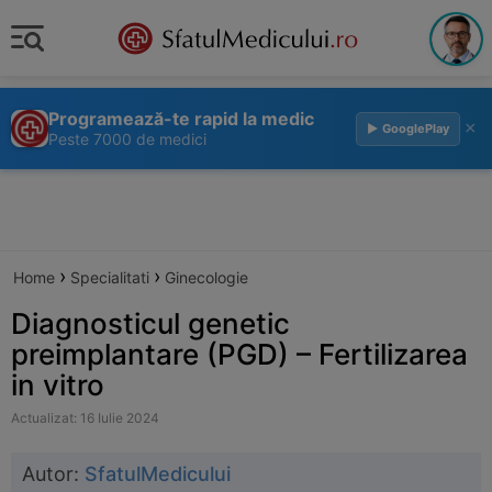
Programează-te rapid la medic
×
▶ GooglePlay
Peste 7000 de medici
›
›
Home
Specialitati
Ginecologie
Diagnosticul genetic
preimplantare (PGD) – Fertilizarea
in vitro
Actualizat: 16 Iulie 2024
Autor:
SfatulMedicului