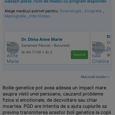
Găsești peste 7500 de medici cu program disponibil
Alege medicul potrivit pentru:
Ginecologie
,
Ecografie
,
Mamografie
,
Infertilitate
.
Dr. 
Dr. Dima Anne Marie
Clin
Sanamed Plevnei - Bucuresti
Timi
📅 din 11.08 • 👍 3
Rezervă
📅 d
Mai multi medici >
Bolile genetice pot avea adesea un impact mare
asupra vietii unei persoane, cauzand probleme
fizice si emotionale, de dezvoltare sau chiar
moartea. PGD are intentia de a ajuta cuplurile sa
previna transmiterea acestor boli genetice la copii