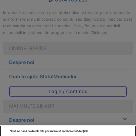
Informatiile medicale de pe sfatulmedicului.ro sunt pentru educatie
si informare si nu inlocuiesc consultul sau diagnosticul medical. Este
recomandat sa consultati fie medicul Dvs., fie unul din medicii
disponibili in sistemul de programare la medic Clickmed.
LINKURI RAPIDE
Despre noi
Cum te ajuta SfatulMedicului
Login / Cont nou
MAI MULTE LINKURI
Despre noi
Nouă ne pasă ca datele tale personale să rămână confidențiale
Legal