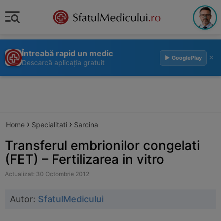
Întreabă rapid un medic
×
▶ GooglePlay
Descarcă aplicația gratuit
›
›
Home
Specialitati
Sarcina
Transferul embrionilor congelati
(FET) – Fertilizarea in vitro
Actualizat: 30 Octombrie 2012
Autor:
SfatulMedicului