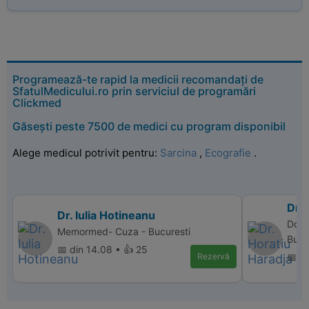
Programează-te rapid la medicii recomandați de
SfatulMedicului.ro prin serviciul de programări
Clickmed
Găsești peste 7500 de medici cu program disponibil
Alege medicul potrivit pentru:
Sarcina
,
Ecografie
.
Dr. 
Dr. Iulia Hotineanu
Donn
Memormed- Cuza - Bucuresti
Bucu
📅 din 14.08 • 👍 25
Rezervă
📅 d