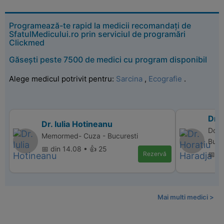
Programează-te rapid la medicii recomandați de
SfatulMedicului.ro prin serviciul de programări
Clickmed
Găsești peste 7500 de medici cu program disponibil
Alege medicul potrivit pentru:
Sarcina
,
Ecografie
.
Dr. 
Dr. Iulia Hotineanu
Donn
Memormed- Cuza - Bucuresti
Bucu
📅 din 14.08 • 👍 25
Rezervă
📅 d
Mai multi medici >