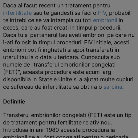
Daca ai facut recent un tratament pentru
infertilitate
sau te gandesti sa faci o
FIV
, probabil
te intrebi ce se va intampla cu toti
embrionii
in
exces, care au fost creati in timpul procedurii.
Daca tu si partenerul tau aveti embrioni pe care nu
i-ati folosit in timpul procedurii FIV initiale, acesti
embrioni pot fi inghetati si apoi transferati in
uterul tau la o data ulterioara. Cunoscuta sub
numele de "transferul embrionilor congelati
(FET)", aceasta procedura este acum larg
disponibila in Statele Unite si a ajutat multe cupluri
ce sufereau de infertilitate sa obtina o
sarcina
.
Definitie
Transferul embrionilor congelati (FET) este un tip
de tratament pentru fertilitate relativ nou.
Introdusa in anii 1980 aceasta procedura ia
embrionii ce au fost congelati pentru o perioada