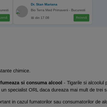
Dr. Stan Mariana
uresti
Bio Terra Med Primaverii - Bucuresti
📅 din 17.08
zervă
Rezervă
stante chimice.
 fumeaza si consuma alcool
- Tigarile si alcoolu
e un specialist ORL daca dureaza mai mult de trei 
tant in cazul fumatorilor sau consumatorilor de alc