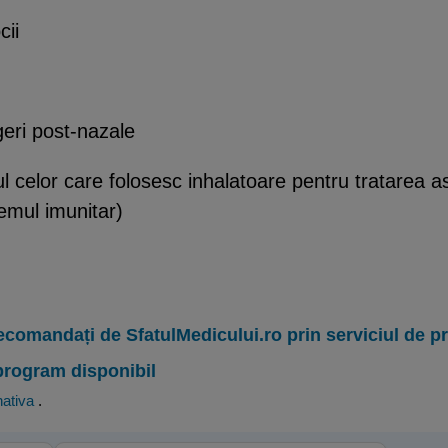
cii
geri post-nazale
ul celor care folosesc inhalatoare pentru tratarea
temul imunitar)
ecomandați de SfatulMedicului.ro prin serviciul de 
program disponibil
nativa
.