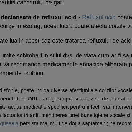
aritiei cancerului de gat.
 declansata de refluxul acid
-
Refluxul acid
poate 
scurge in esofag, acest lucru poate afecta corzile v
 lua in acest caz este tratarea refluxului de acid
mite schimbari in stilul dvs. de viata cum ar fi sa
i sa va recomande medicamente antiacide eliberate 
ompei de protoni).
sfonie, poate indica diverse afectiuni ale corzilor vocal
nul clinic ORL, laringoscopia si analizele de laborator.
ita acuta, medicatie specifica pentru infectii sau interven
 factorilor iritanti, mentinerea unei bune igiene vocale s
aguseala
persista mai mult de doua saptamani; ne recoma