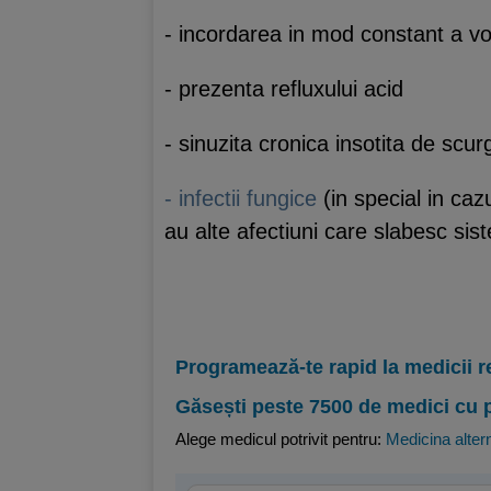
- incordarea in mod constant a vo
- prezenta refluxului acid
- sinuzita cronica insotita de scur
- infectii fungice
(in special in caz
au alte afectiuni care slabesc sis
Programează-te rapid la medicii r
Găsești peste 7500 de medici cu 
Alege medicul potrivit pentru:
Medicina alter