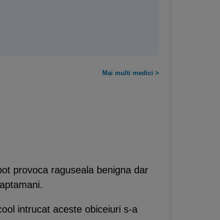
Mai multi medici >
l pot provoca raguseala benigna dar
saptamani.
ool intrucat aceste obiceiuri s-a