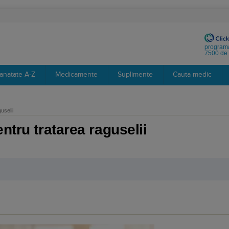
programa
7500 de 
anatate A-Z
Medicamente
Suplimente
Cauta medic
uselii
ntru tratarea raguselii