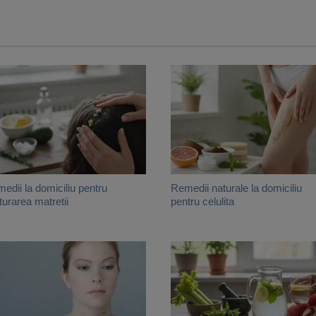
edii la domiciliu pentru
Remedii naturale la domiciliu
aturarea matretii
pentru celulita