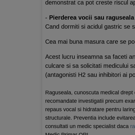
demonstrat ca pot creste riscul ap
-
Pierderea vocii sau raguseala
Cand dormiti si acidul gastric se 
Cea mai buna masura care se poate
Acest lucru inseamna sa faceti anu
culcare si sa solicitati mediculu
(antagonisti H2 sau inhibitori ai p
Raguseala, cunoscuta medical drept di
recomandate investigatii precum exame
repaus vocal si hidratare pentru laring
structurale. Preventia include evitarea
consultati un medic specialist daca
r
Medic Primar ORL.