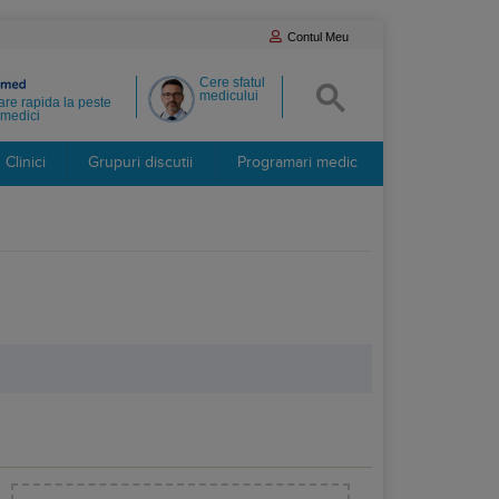
Contul Meu
Cere sfatul
medicului
re rapida la peste
medici
Clinici
Grupuri discutii
Programari medic