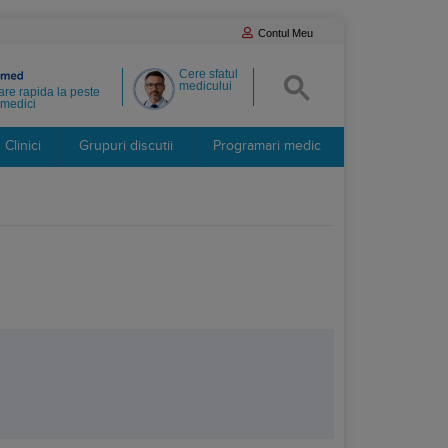
Contul Meu
Cere sfatul
medicului
re rapida la peste
medici
Clinici
Grupuri discutii
Programari medic