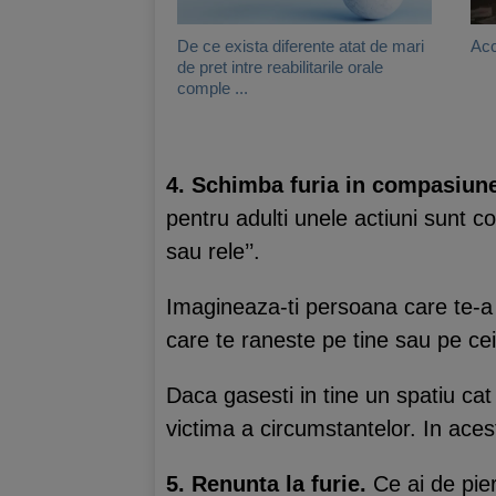
De ce exista diferente atat de mari
Acc
de pret intre reabilitarile orale
comple ...
4. Schimba furia in compasiun
pentru adulti unele actiuni sunt c
sau rele’’.
Imagineaza-ti persoana care te-a r
care te raneste pe tine sau pe ceil
Daca gasesti in tine un spatiu ca
victima a circumstantelor. In acest 
5. Renunta la furie.
Ce ai de pier