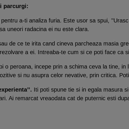
i parcurgi:
p pentru a-ti analiza furia. Este usor sa spui, ’’Ura
sa uneori radacina ei nu este clara.
sau de ce te irita cand cineva parcheaza masia gres
e rezolvare a ei. Intreaba-te cum si ce poti face ca s
 o peroana, incepe prin a schima ceva la tine, in
pozitive si nu asupra celor nevative, prin critica. Po
experienta’’.
Iti poti spune tie si in egala masura s
cari. Ai remarcat vreaodata cat de puternic esti dupa