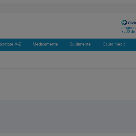
programa
7500 de 
anatate A-Z
Medicamente
Suplimente
Cauta medic