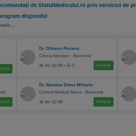
ecomandați de SfatulMedicului.ro prin serviciul de 
program disponibil
iatrie
,
.
Dr. Olteanu Roxana
Clinica Aproape - Bucuresti
📅 din 10.08 • 👍 2
Rezervă
zervă
Dr. Nastase Diana Mihaela
esti
Centrul Medical Atena - Bucuresti
📅 din 10.08
zervă
Rezervă