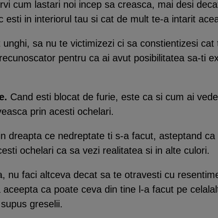
vi cum lastari noi incep sa creasca, mai desi deca
ic esti in interiorul tau si cat de mult te-a intarit ac
t unghi, sa nu te victimizezi ci sa constientizesi cat
recunoscator pentru ca ai avut posibilitatea sa-ti expl
te.
Cand esti blocat de furie, este ca si cum ai vedea
riveasca prin acesti ochelari.
 in dreapta ce nedreptate ti s-a facut, asteptand ca 
esti ochelari ca sa vezi realitatea si in alte culori.
a, nu faci altceva decat sa te otravesti cu resentim
a aceepta ca poate ceva din tine l-a facut pe celalal
 supus greselii.