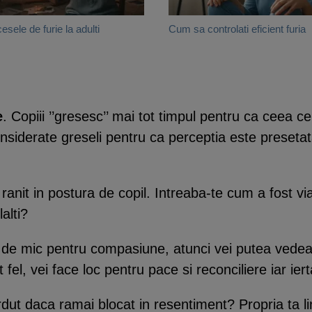
esele de furie la adulti
Cum sa controlati eficient furia
e
. Copiii ’’gresesc’’ mai tot timpul pentru ca ceea ce 
onsiderate greseli pentru ca perceptia este presetata
anit in postura de copil. Intreaba-te cum a fost vi
alti?
t de mic pentru compasiune, atunci vei putea vedea
fel, vei face loc pentru pace si reconciliere iar iert
dut daca ramai blocat in resentiment? Propria ta lin