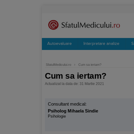
Autoevaluare
Interpretare analize
S
SfatulMedicului.ro
›
Cum sa iertam?
Cum sa iertam?
Actualizat la data de: 31 Martie 2021
Consultant medical:
Psiholog Mihaela Sindie
Psihologie