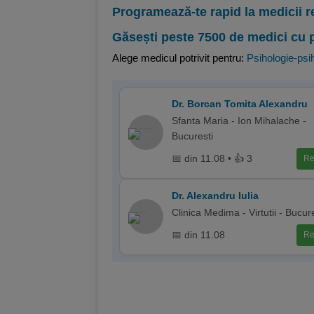
Programează-te rapid la medicii r
Găsești peste 7500 de medici cu 
Alege medicul potrivit pentru:
Psihologie-psih
Dr. Borcan Tomita Alexandru
Sfanta Maria - Ion Mihalache -
Bucuresti
📅 din 11.08 • 👍 3
Re
Dr. Alexandru Iulia
Clinica Medima - Virtutii - Bucur
📅 din 11.08
Re