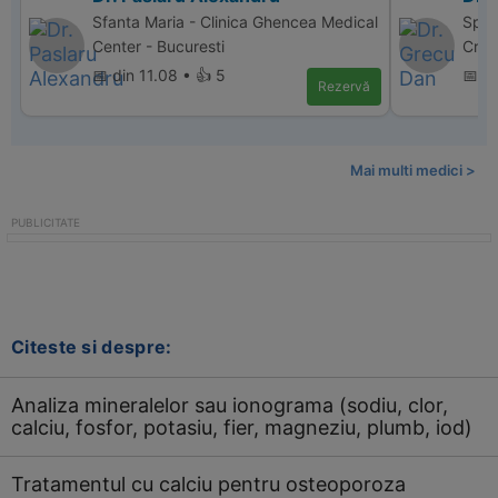
Sfanta Maria - Clinica Ghencea Medical
Spit
Center - Bucuresti
Crai
📅 din 11.08 • 👍 5
📅 d
Rezervă
Mai multi medici >
Citeste si despre:
Analiza mineralelor sau ionograma (sodiu, clor,
calciu, fosfor, potasiu, fier, magneziu, plumb, iod)
Tratamentul cu calciu pentru osteoporoza