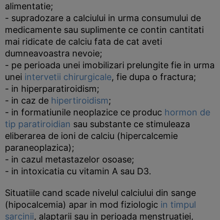
alimentatie;
- supradozare a calciului in urma consumului de
medicamente sau suplimente ce contin cantitati
mai ridicate de calciu fata de cat aveti
dumneavoastra nevoie;
- pe perioada unei imobilizari prelungite fie in urma
unei
intervetii chirurgicale
, fie dupa o fractura;
- in hiperparatiroidism;
- in caz de
hipertiroidism
;
- in formatiunile neoplazice ce produc
hormon de
tip paratiroidian
sau substante ce stimuleaza
eliberarea de ioni de calciu (hipercalcemie
paraneoplazica);
- in cazul metastazelor osoase;
- in intoxicatia cu vitamin A sau D3.
Situatiile cand scade nivelul calciului din sange
(hipocalcemia) apar in mod fiziologic
in timpul
sarcinii
, alaptarii sau in perioada menstruatiei,