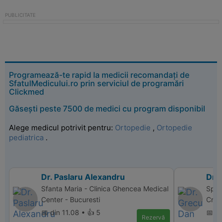
Programează-te rapid la medicii recomandați de
SfatulMedicului.ro prin serviciul de programări
Clickmed
Găsești peste 7500 de medici cu program disponibil
Alege medicul potrivit pentru:
Ortopedie
,
Ortopedie
pediatrica
.
Dr. Paslaru Alexandru
Dr.
Sfanta Maria - Clinica Ghencea Medical
Spit
Center - Bucuresti
Crai
📅 din 11.08 • 👍 5
📅 d
Rezervă