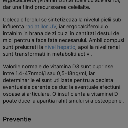
ergocalciferol (vitamin D2),ambele cu acelasi rol,
dar una fiind precursoarea celeilalte.
Colecalciferolul se sintetizeaza la nivelul pielii sub
influenta
radiatiilor UV
, iar ergocalciferolul o
intalnim in hrana de zi cu zi in cantitati destul de
mici pentru a face fata necesarului. Ambii compusi
sunt prelucrati la
nivel hepatic
, apoi la nivel renal
sunt transformati in metaboliti activi.
Valorile normale de vitamina D3 sunt cuprinse
intre 1,4-47nmol/l sau 0,5-18ng/ml, iar
determinarile ei sunt utilizate pentru a depista
eventualele carente ce duc la eventuale afectiuni
osoase si articulare. O insuficienta a vitaminei D
poate duce la aparitia rahitismului si a osteopeniei.
Preventie