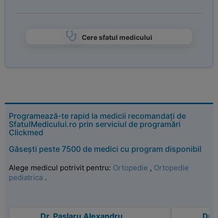
Cere sfatul medicului
Programează-te rapid la medicii recomandați de
SfatulMedicului.ro prin serviciul de programări
Clickmed
Găsești peste 7500 de medici cu program disponibil
Alege medicul potrivit pentru:
Ortopedie
,
Ortopedie
pediatrica
.
Dr. Paslaru Alexandru
Dr.