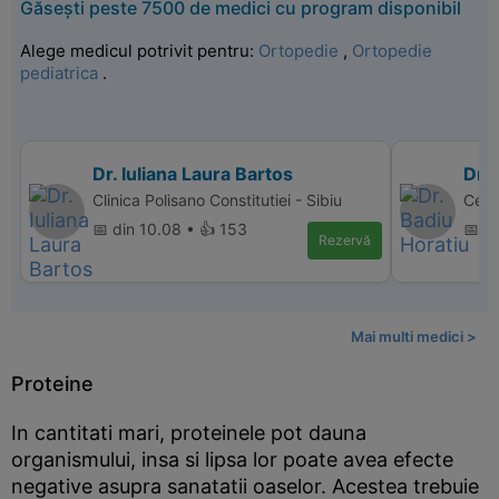
Găsești peste 7500 de medici cu program disponibil
Alege medicul potrivit pentru:
Ortopedie
,
Ortopedie
pediatrica
.
Dr. Iuliana Laura Bartos
Dr. 
Clinica Polisano Constitutiei - Sibiu
Cent
📅 din 10.08 • 👍 153
📅 di
Rezervă
Mai multi medici >
Proteine
In cantitati mari, proteinele pot dauna
organismului, insa si lipsa lor poate avea efecte
negative asupra sanatatii oaselor. Acestea trebuie