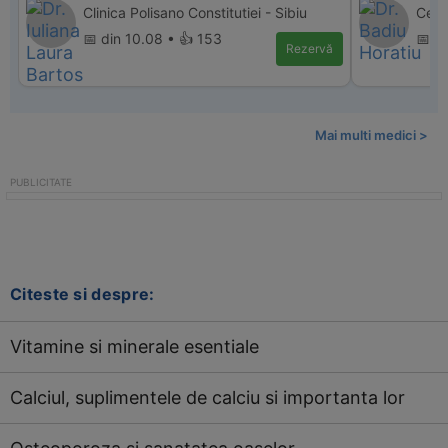
Clinica Polisano Constitutiei - Sibiu
Cent
📅 din 10.08 • 👍 153
📅 di
Rezervă
Mai multi medici >
Citeste si despre:
Vitamine si minerale esentiale
Calciul, suplimentele de calciu si importanta lor