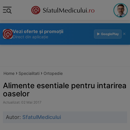
Vezi oferte și promoții
×
▶ GooglePlay
Direct din aplicație
›
›
Home
Specialitati
Ortopedie
Alimente esentiale pentru intarirea
oaselor
Actualizat: 02 Mai 2017
Autor:
SfatulMedicului