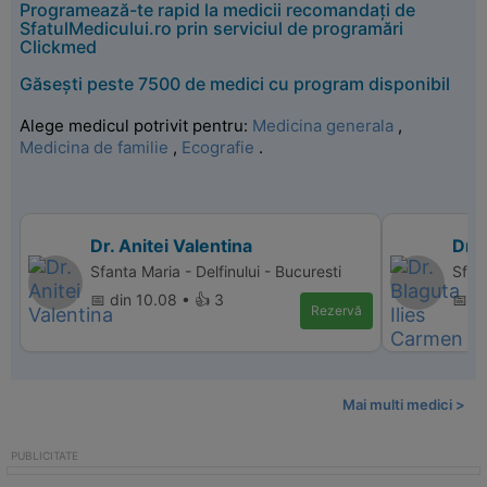
Programează-te rapid la medicii recomandați de
SfatulMedicului.ro prin serviciul de programări
Clickmed
Găsești peste 7500 de medici cu program disponibil
Alege medicul potrivit pentru:
Medicina generala
,
Medicina de familie
,
Ecografie
.
Dr. Anitei Valentina
Dr. 
Sfanta Maria - Delfinului - Bucuresti
Sfan
📅 din 10.08 • 👍 3
📅 di
Rezervă
Mai multi medici >