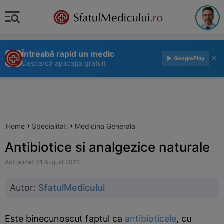
Întreabă rapid un medic
×
▶ GooglePlay
Descarcă aplicația gratuit
›
›
Home
Specialitati
Medicina Generala
Antibiotice si analgezice naturale
Actualizat: 21 August 2024
Autor:
SfatulMedicului
Este binecunoscut faptul ca
antibioticele
, cu