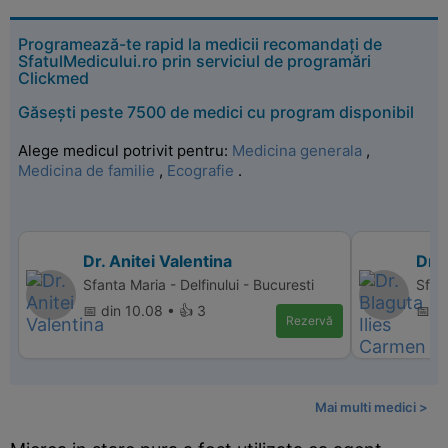
Programează-te rapid la medicii recomandați de
SfatulMedicului.ro prin serviciul de programări
Clickmed
Găsești peste 7500 de medici cu program disponibil
Alege medicul potrivit pentru:
Medicina generala
,
Medicina de familie
,
Ecografie
.
Dr. Anitei Valentina
Dr. 
Sfanta Maria - Delfinului - Bucuresti
Sfan
📅 din 10.08 • 👍 3
📅 di
Rezervă
Mai multi medici >