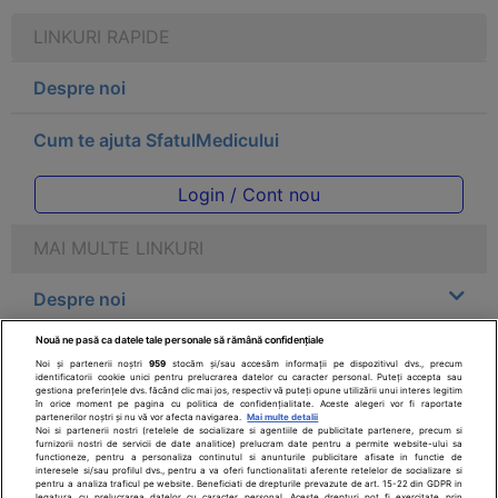
LINKURI RAPIDE
Despre noi
Cum te ajuta SfatulMedicului
Login / Cont nou
MAI MULTE LINKURI
Despre noi
Nouă ne pasă ca datele tale personale să rămână confidențiale
Legal
Noi și partenerii noștri
959
stocăm și/sau accesăm informații pe dispozitivul dvs., precum
identificatorii cookie unici pentru prelucrarea datelor cu caracter personal. Puteți accepta sau
gestiona preferințele dvs. făcând clic mai jos, respectiv vă puteți opune utilizării unui interes legitim
Drepturile consumatorului
în orice moment pe pagina cu politica de confidențialitate. Aceste alegeri vor fi raportate
partenerilor noștri și nu vă vor afecta navigarea.
Mai multe detalii
Noi si partenerii nostri (retelele de socializare si agentiile de publicitate partenere, precum si
furnizorii nostri de servicii de date analitice) prelucram date pentru a permite website-ului sa
Parteneri
functioneze, pentru a personaliza continutul si anunturile publicitare afisate in functie de
interesele si/sau profilul dvs., pentru a va oferi functionalitati aferente retelelor de socializare si
pentru a analiza traficul pe website. Beneficiati de drepturile prevazute de art. 15-22 din GDPR in
legatura cu prelucrarea datelor cu caracter personal. Aceste drepturi pot fi exercitate prin