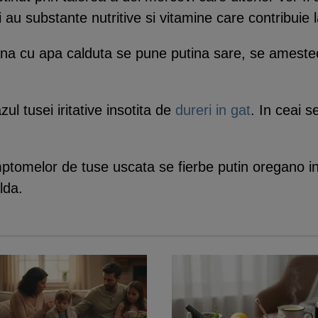
u substante nutritive si vitamine care contribuie l
cana cu apa calduta se pune putina sare, se amesteca
azul tusei iritative insotita de
dureri in gat
. In ceai 
ptomelor de tuse uscata se fierbe putin oregano int
lda.