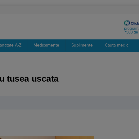
programa
7500 de 
anatate A-Z
Medicamente
Suplimente
Cauta medic
u tusea uscata