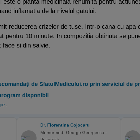
l este o planta medicinala renumita pentru actiunea 
mand inflamatia de la nivelul gatului.
it reducerea crizelor de tuse. Intr-o cana cu apa c
zat pentru 10 minute. In compozitia obtinuta se pun
face si din salvie.
ecomandați de SfatulMedicului.ro prin serviciul de 
program disponibil
gie
.
Dr. Florentina Cojocaru
Memormed- George Georgescu -
Bucuresti