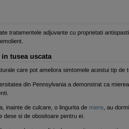
cate tratamentele adjuvante cu proprietati antispasti
 emolient.
 in tusea uscata
aturale care pot ameliora simtomele acestui tip de 
iversitatea din Pennsylvania a demonstrat ca mierea
nti.
ra, inainte de culcare, o lingurita de
miere
, au dormi
e dese si de obositoare pentru ei.