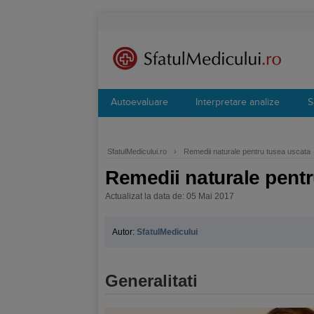
Autoevaluare
Interpretare analize
S
SfatulMedicului.ro
›
Remedii naturale pentru tusea uscata
Remedii naturale pentr
Actualizat la data de: 05 Mai 2017
Autor:
SfatulMedicului
Generalitati