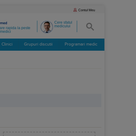
Contul Meu
Cere sfatul
medicului
re rapida la peste
medici
Clinici
Grupuri discutii
Programari medic