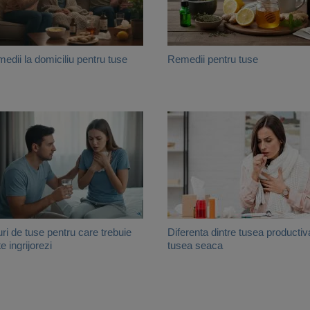
edii la domiciliu pentru tuse
Remedii pentru tuse
uri de tuse pentru care trebuie
Diferenta dintre tusea productiv
te ingrijorezi
tusea seaca