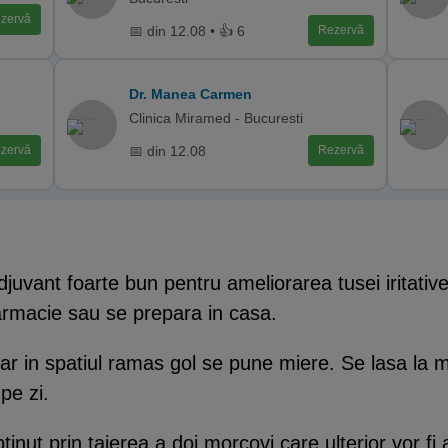
zervă
📅 din 12.08 • 👍 6
Rezervă
Dr. Manea Carmen
Clinica Miramed - Bucuresti
📅 din 12.08
zervă
Rezervă
djuvant foarte bun pentru ameliorarea tusei iritativ
rmacie sau se prepara in casa.
iar in spatiul ramas gol se pune miere. Se lasa la 
 pe zi.
obtinut prin taierea a doi morcovi care ulterior vor f