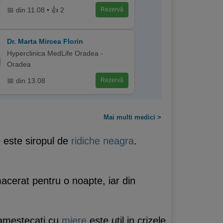
📅 din 11.08 • 👍 2
Rezervă
Dr. Marta Mircea Florin
Hyperclinica MedLife Oradea -
Oradea
📅 din 13.08
Rezervă
Mai multi medici >
e este siropul de
ridiche neagra
.
macerat pentru o noapte, iar din
i amestecati cu
miere
este util in crizele