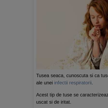
Tusea seaca, cunoscuta si ca tuse
ale unei
infectii respiratorii
.
Acest tip de tuse se caracterizeaz
uscat si de iritat.