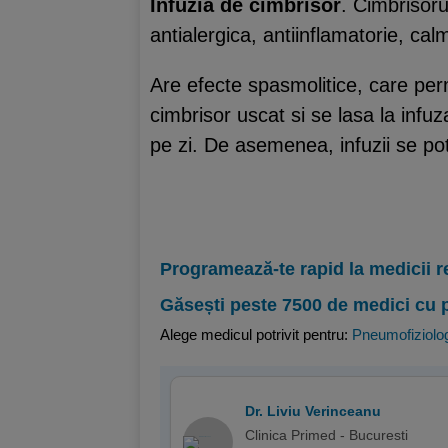
Infuzia de cimbrisor
. Cimbrisoru
antialergica, antiinflamatorie, cal
Are efecte spasmolitice, care perm
cimbrisor uscat si se lasa la infu
pe zi. De asemenea, infuzii se pot 
Programează-te rapid la medicii r
Găsești peste 7500 de medici cu 
Alege medicul potrivit pentru:
Pneumofiziolo
Dr. Liviu Verinceanu
Clinica Primed - Bucuresti