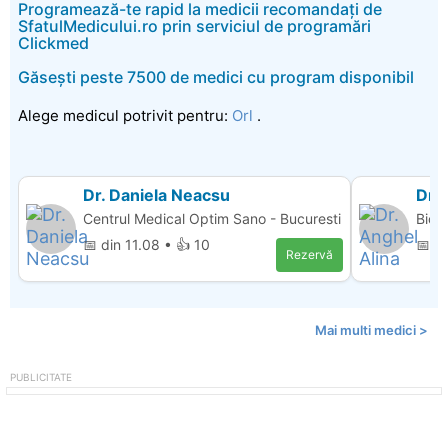
Programează-te rapid la medicii recomandați de
SfatulMedicului.ro prin serviciul de programări
Clickmed
Găsești peste 7500 de medici cu program disponibil
Alege medicul potrivit pentru:
Orl
.
Dr. Daniela Neacsu
Dr. 
Centrul Medical Optim Sano - Bucuresti
Bio 
📅 din 11.08 • 👍 10
📅 d
Rezervă
Mai multi medici >