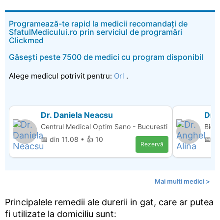
Programează-te rapid la medicii recomandați de
SfatulMedicului.ro prin serviciul de programări
Clickmed
Găsești peste 7500 de medici cu program disponibil
Alege medicul potrivit pentru:
Orl
.
Dr. Daniela Neacsu
Dr. 
Centrul Medical Optim Sano - Bucuresti
Bio 
📅 din 11.08 • 👍 10
📅 d
Rezervă
Mai multi medici >
Principalele remedii ale durerii in gat, care ar putea
fi utilizate la domiciliu sunt: