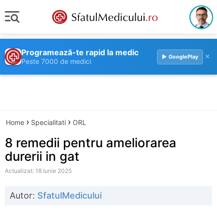
Programează-te rapid la medic
×
▶ GooglePlay
Peste 7000 de medici
›
›
Home
Specialitati
ORL
8 remedii pentru ameliorarea
durerii in gat
Actualizat: 18 Iunie 2025
Autor:
SfatulMedicului