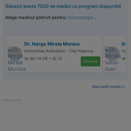
Găsești peste 7500 de medici cu program disponibil
Alege medicul potrivit pentru:
Ginecologie
.
Dr. Horge Mirela Monica
Dr. 
Humanitas Ambulator - Cluj-Napoca
Hype
📅 din 14.08 • 👍 12
📅 di
Rezervă
Mai multi medici >