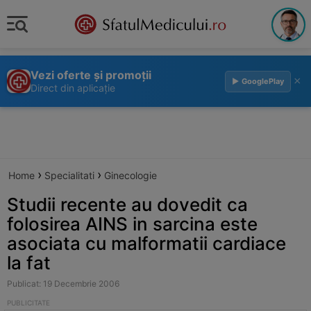
Vezi oferte și promoții
×
▶ GooglePlay
Direct din aplicație
›
›
Home
Specialitati
Ginecologie
Studii recente au dovedit ca
folosirea AINS in sarcina este
asociata cu malformatii cardiace
la fat
Publicat: 19 Decembrie 2006