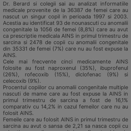
Dr. Berard si colegii sai au analizat informatiile
medicale provenite de la 36387 de femei care au
nascut un singur copil in perioada 1997 si 2003.
Acestia au identificat 93 de nounascuti cu anomalii
congenitale la 1056 de femei (8,8%) care au avut
ca prescriptie medicala AINS in primul trimestru de
sarcina si 2478 de copii cu anomalii congenitale
din 35331 de femei (7%) care nu au fost expuse la
AINS.
Cele mai frecvente cinci medicamente AINS
folosite au fost naproxenul (35%), ibuprofenul
(26%), rofecoxib (15%), diclofenac (9%) si
celecoxib (9%).
Procentul copiilor cu anomalii congenitale multiple
nascuti de mame care au fost expuse la AINS in
primul trimestru de sarcina a fost de 16,1%
comparativ cu 14,2% in cazul femeilor care nu au
folosit AINS.
Femeile care au folosit AINS in primul trimestru de
sarcina au avut o sansa de 2,21 sa nasca copii cu