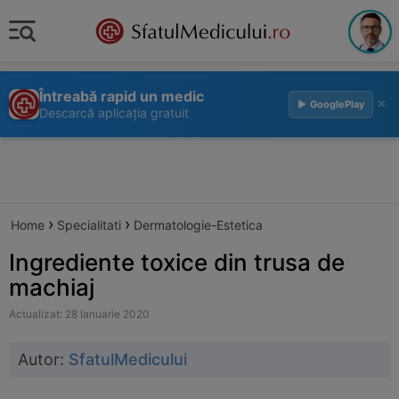
Întreabă rapid un medic
×
▶ GooglePlay
Descarcă aplicația gratuit
›
›
Home
Specialitati
Dermatologie-Estetica
Ingrediente toxice din trusa de
machiaj
Actualizat: 28 Ianuarie 2020
Autor:
SfatulMedicului