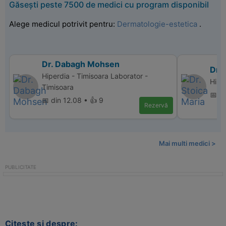
Găsești peste 7500 de medici cu program disponibil
Alege medicul potrivit pentru:
Dermatologie-estetica
.
Dr. Dabagh Mohsen
Dr. 
Hiperdia - Timisoara Laborator -
Hiper
Timisoara
📅 d
📅 din 12.08 • 👍 9
Rezervă
Mai multi medici >
Citeste si despre: