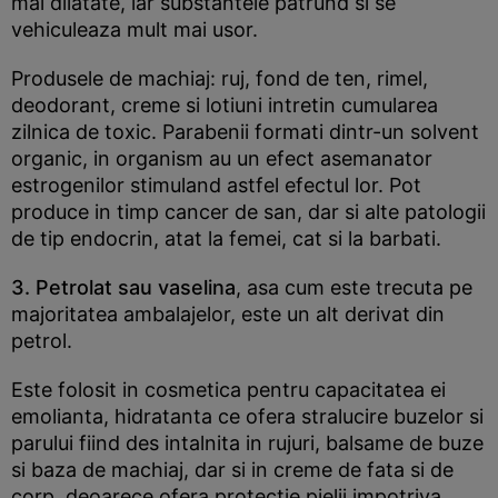
mai dilatate, iar substantele patrund si se
vehiculeaza mult mai usor.
Produsele de machiaj: ruj, fond de ten, rimel,
deodorant, creme si lotiuni intretin cumularea
zilnica de toxic. Parabenii formati dintr-un solvent
organic, in organism au un efect asemanator
estrogenilor stimuland astfel efectul lor. Pot
produce in timp cancer de san, dar si alte patologii
de tip endocrin, atat la femei, cat si la barbati.
3. Petrolat sau vaselina
, asa cum este trecuta pe
majoritatea ambalajelor, este un alt derivat din
petrol.
Este folosit in cosmetica pentru capacitatea ei
emolianta, hidratanta ce ofera stralucire buzelor si
parului fiind des intalnita in rujuri, balsame de buze
si baza de machiaj, dar si in creme de fata si de
corp, deoarece ofera protectie pielii impotriva