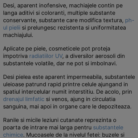
Desi, aparent inofensive, machiajele contin pe
langa aditivi si coloranti, multiple substante
conservante, substante care modifica textura,
ph-
ul pielii
si prelungesc rezistenta si uniformitatea
machiajului.
Aplicate pe piele, cosmeticele pot proteja
impotriva
radiatiilor UV
, a diversilor aerosoli din
substantele volatile, dar ne pot si imbolnavi.
Desi pielea este aparent impermeabila, substantele
uleioase patrund rapid printre celule ajungand in
spatiul intercelular numit interstitiu. De acolo, prin
drenajul limfatic
si venos, ajung in circulatia
sanguina, mai apoi in organe care le depoziteaza.
Ranile si micile leziuni cutanate reprezinta o
poarta de intrare mai larga pentru
substantele
chimice
. Mucoasele de la nivelul fetei: buzele si