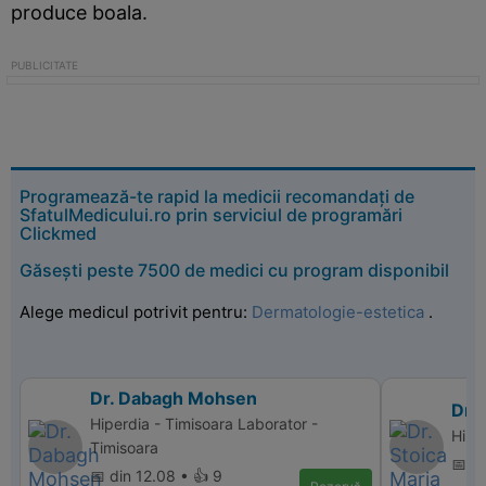
produce boala.
Programează-te rapid la medicii recomandați de
SfatulMedicului.ro prin serviciul de programări
Clickmed
Găsești peste 7500 de medici cu program disponibil
Alege medicul potrivit pentru:
Dermatologie-estetica
.
Dr. Dabagh Mohsen
Dr. 
Hiperdia - Timisoara Laborator -
Hiper
Timisoara
📅 d
📅 din 12.08 • 👍 9