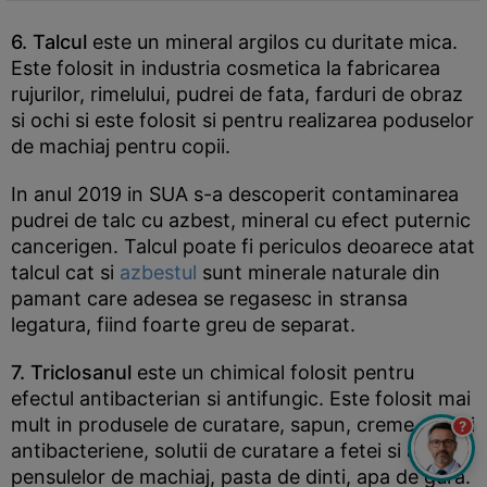
6. Talcul
este un mineral argilos cu duritate mica.
Este folosit in industria cosmetica la fabricarea
rujurilor, rimelului, pudrei de fata, farduri de obraz
si ochi si este folosit si pentru realizarea poduselor
de machiaj pentru copii.
In anul 2019 in SUA s-a descoperit contaminarea
pudrei de talc cu azbest, mineral cu efect puternic
cancerigen. Talcul poate fi periculos deoarece atat
talcul cat si
azbestul
sunt minerale naturale din
pamant care adesea se regasesc in stransa
legatura, fiind foarte greu de separat.
7. Triclosanul
este un chimical folosit pentru
efectul antibacterian si antifungic. Este folosit mai
mult in produsele de curatare, sapun, creme, geluri
?
antibacteriene, solutii de curatare a fetei si a
pensulelor de machiaj, pasta de dinti, apa de gura.