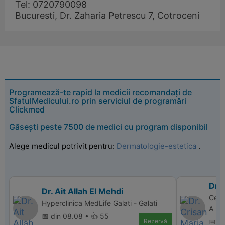
Tel: 0720790098
Bucuresti, Dr. Zaharia Petrescu 7, Cotroceni
Programează-te rapid la medicii recomandați de
SfatulMedicului.ro prin serviciul de programări
Clickmed
Găsești peste 7500 de medici cu program disponibil
Alege medicul potrivit pentru:
Dermatologie-estetica
.
Dr. 
Dr. Ait Allah El Mehdi
Cent
Hyperclinica MedLife Galati - Galati
A - 
📅 din 08.08 • 👍 55
Rezervă
📅 di