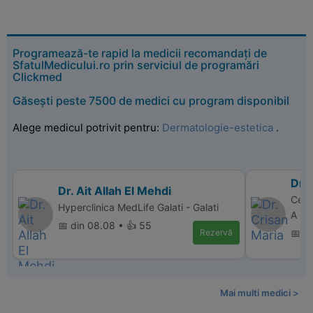
Programează-te rapid la medicii recomandați de
SfatulMedicului.ro prin serviciul de programări
Clickmed
Găsești peste 7500 de medici cu program disponibil
Alege medicul potrivit pentru:
Dermatologie-estetica
.
Dr. 
Dr. Ait Allah El Mehdi
Cent
Hyperclinica MedLife Galati - Galati
A - 
📅 din 08.08 • 👍 55
Rezervă
📅 di
Mai multi medici >