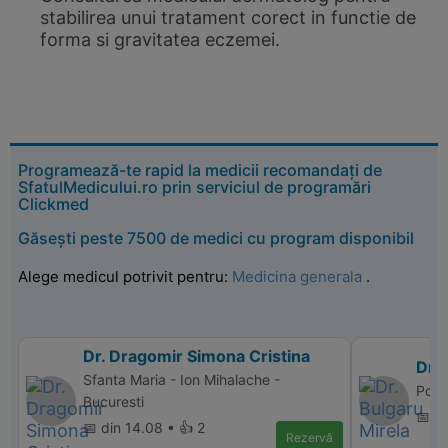
stabilirea unui tratament corect in functie de
forma si gravitatea eczemei.
Programează-te rapid la medicii recomandați de
SfatulMedicului.ro prin serviciul de programări
Clickmed
Găsești peste 7500 de medici cu program disponibil
Alege medicul potrivit pentru:
Medicina generala
.
Dr. Dragomir Simona Cristina
Dr. 
Sfanta Maria - Ion Mihalache -
Polic
Bucuresti
📅 d
📅 din 14.08 • 👍 2
Rezervă