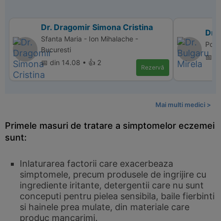
Dr. Dragomir Simona Cristina
Dr. 
Sfanta Maria - Ion Mihalache -
Polic
Bucuresti
📅 d
📅 din 14.08 • 👍 2
Rezervă
Mai multi medici >
Primele masuri de tratare a simptomelor eczemei
sunt:
Inlaturarea factorii care exacerbeaza
simptomele, precum produsele de ingrijire cu
ingrediente iritante, detergentii care nu sunt
conceputi pentru pielea sensibila, baile fierbinti
si hainele prea mulate, din materiale care
produc mancarimi.