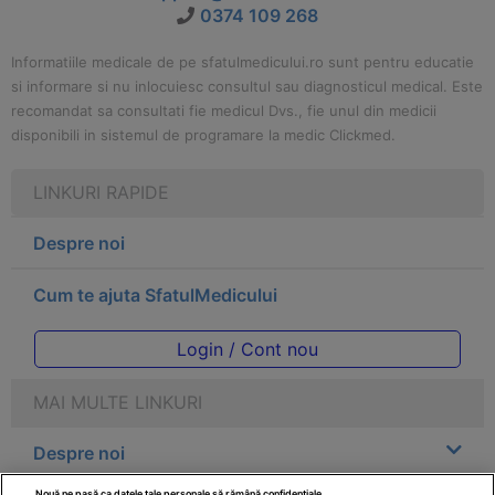
0374 109 268
Informatiile medicale de pe sfatulmedicului.ro sunt pentru educatie
si informare si nu inlocuiesc consultul sau diagnosticul medical. Este
recomandat sa consultati fie medicul Dvs., fie unul din medicii
disponibili in sistemul de programare la medic Clickmed.
LINKURI RAPIDE
Despre noi
Cum te ajuta SfatulMedicului
Login / Cont nou
MAI MULTE LINKURI
Despre noi
Nouă ne pasă ca datele tale personale să rămână confidențiale