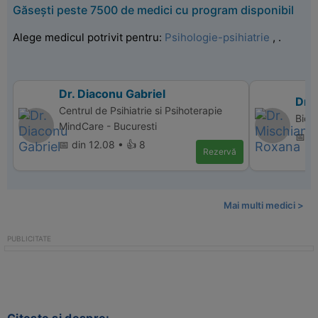
Găsești peste 7500 de medici cu program disponibil
Alege medicul potrivit pentru:
Psihologie-psihiatrie
,
.
Dr. Diaconu Gabriel
Dr.
Centrul de Psihiatrie si Psihoterapie
Bio 
MindCare - Bucuresti
📅 di
📅 din 12.08 • 👍 8
Rezervă
Mai multi medici >