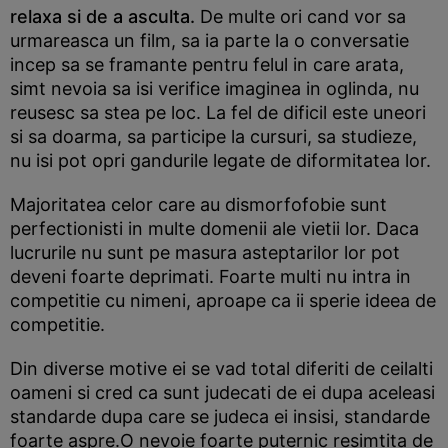
relaxa si de a asculta.
De multe ori cand vor sa
urmareasca un film, sa ia parte la o conversatie
incep sa se framante pentru felul in care arata,
simt nevoia sa isi verifice imaginea in oglinda, nu
reusesc sa stea pe loc. La fel de dificil este uneori
si sa doarma, sa participe la cursuri, sa studieze,
nu isi pot opri gandurile legate de diformitatea lor.
Majoritatea celor care au dismorfofobie sunt
perfectionisti in multe domenii ale vietii lor. Daca
lucrurile nu sunt pe masura asteptarilor lor pot
deveni foarte deprimati. Foarte multi nu intra in
competitie cu nimeni, aproape ca ii sperie ideea de
competitie.
Din diverse motive ei se vad total diferiti de ceilalti
oameni si cred ca sunt judecati de ei dupa aceleasi
standarde dupa care se judeca ei insisi, standarde
foarte aspre.O nevoie foarte puternic resimtita de