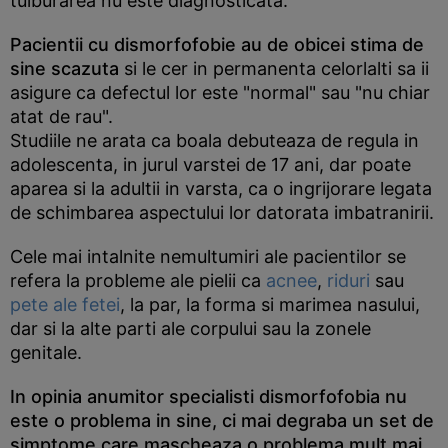
tulburarea nu este diagnosticata.
Pacientii cu dismorfofobie
au de obicei stima de
sine scazuta
si le cer in permanenta celorlalti sa ii
asigure ca defectul lor este "normal" sau "nu chiar
atat de rau".
Studiile ne arata ca boala debuteaza de regula in
adolescenta, in jurul varstei de 17 ani, dar poate
aparea si la adultii in varsta, ca o ingrijorare legata
de schimbarea aspectului lor datorata imbatranirii.
Cele mai intalnite nemultumiri ale pacientilor
se
refera la probleme ale pielii ca
acnee
,
riduri
sau
pete ale fetei
, la par, la forma si marimea nasului,
dar si la alte parti ale corpului sau la zonele
genitale.
In opinia anumitor specialisti
dismorfofobia nu
este o problema in sine, ci mai degraba un set de
simptome care mascheaza o problema mult mai