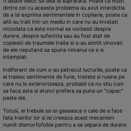
fi lasate deloc sa iasa la suprafata. Poate ca multi
dintre cei cu aceasta problema au avut interdictia
de a isi exprima sentimentele in copilarie, poate ca
altii au trait intr-un mediu in care nu au invatati
niciodata ca este normal sa vorbesti despre
durere, despre suferinta sau au fost atat de
coplesiti de traumele traite si s-au simtit vinovati
de ele neputand sa spuna nimanui ce s-a
intamplat.
Indiferent de cum s-au petrecut lucrurile, poate ca
ei traiesc sentimente de furie, tristete si rusine pe
care nu le exteriorizeaza, probabil ca nu stiu cum
sa faca asta si atunci prefera sa puna un "capac"
peste ele.
Totusi, ei trebuie sa isi gaseasca o cale de a face
fata trairilor lor si isi creeaza acest mecanism
numit dismorfofobie pentru a se separa de durere.