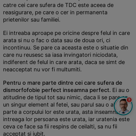
catre cei care sufera de TDC este aceea de
reasigurare, pe care o cer in permanenta
prietenilor sau familiei.
Ei intreaba aproape pe oricine despre felul in care
arata si nu o fac o data sau de doua ori, ci
incontinuu. Se pare ca aceasta este o situatie din
care nu reusesc sa iasa invingatori niciodata,
indiferent de felul in care arata, daca se simt de
neacceptat nu vor fi multumiti.
Pentru o mare parte dintre cei care sufera de
dismorfofobie perfect inseamna perfect.
Ei au o
atitudine de tipul tot sau nimic, daca li se pare ca
?
un singur element al fetei, sau parul sau o alta
parte a corpului lor este urata, asta inseamna ca
intreaga lor persoana este urata, iar uratenia este
ceva ce face sa fii respins de ceilalti, sa nu fii
acceptat si iubit.