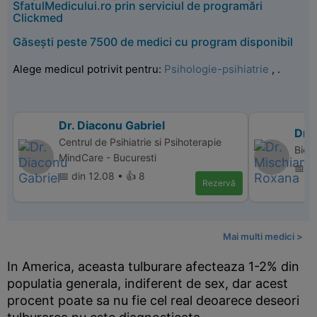
SfatulMedicului.ro prin serviciul de programări
Clickmed
Găsești peste 7500 de medici cu program disponibil
Alege medicul potrivit pentru:
Psihologie-psihiatrie
,
.
Dr. Diaconu Gabriel
Dr.
Centrul de Psihiatrie si Psihoterapie
Bio 
MindCare - Bucuresti
📅 di
📅 din 12.08 • 👍 8
Rezervă
Mai multi medici >
In America, aceasta tulburare afecteaza 1-2% din
populatia generala, indiferent de sex, dar acest
procent poate sa nu fie cel real deoarece deseori