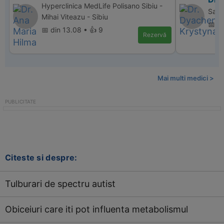
Hyperclinica MedLife Polisano Sibiu -
Sana
Mihai Viteazu - Sibiu
📅 d
📅 din 13.08 • 👍 9
Rezervă
Mai multi medici >
Citeste si despre:
Tulburari de spectru autist
Obiceiuri care iti pot influenta metabolismul