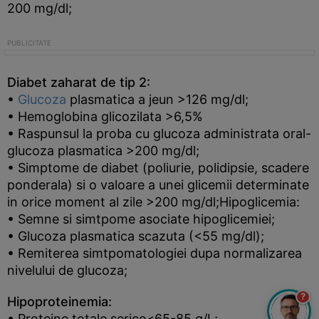
200 mg/dl;
Diabet zaharat de tip 2:
•
Glucoza
plasmatica a jeun >126 mg/dl;
• Hemoglobina glicozilata >6,5%
• Raspunsul la proba cu glucoza administrata oral-
glucoza plasmatica >200 mg/dl;
• Simptome de diabet (poliurie, polidipsie, scadere
ponderala) si o valoare a unei glicemii determinate
in orice moment al zile >200 mg/dl;Hipoglicemia:
• Semne si simtpome asociate hipoglicemiei;
• Glucoza plasmatica scazuta (<55 mg/dl);
• Remiterea simtpomatologiei dupa normalizarea
nivelului de glucoza;
?
Hipoproteinemia:
• Proteine totale serice<65-85 g/L;