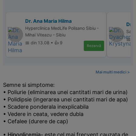
Dr. Ana Maria Hilma
Dr.
Hyperclinica MedLife Polisano Sibiu -
Sana
Mihai Viteazu - Sibiu
📅 d
📅 din 13.08 • 👍 9
Rezervă
Mai multi medici >
Semne si simptome:
• Poliurie (eliminarea unei cantitati mari de urina)
• Polidipsie (ingerarea unei cantitati mari de apa)
• Scadere ponderala inexplicabila
• Vedere in ceata, vedere dubla
• Cefalee (durere de cap)
• Hipoglicemia-
este cel mai frecvent cauzata de