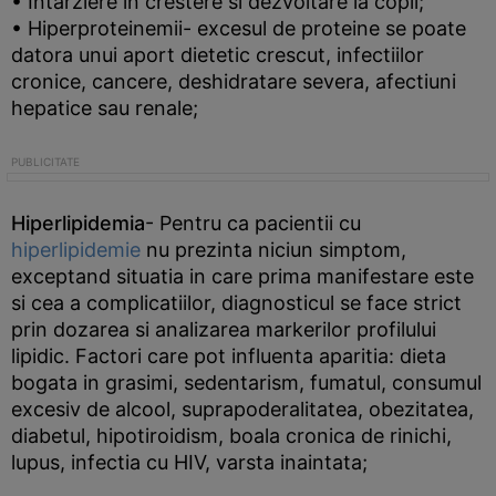
• Intarziere in crestere si dezvoltare la copii;
• Hiperproteinemii- excesul de proteine se poate
datora unui aport dietetic crescut, infectiilor
cronice, cancere, deshidratare severa, afectiuni
hepatice sau renale;
Hiperlipidemia
- Pentru ca pacientii cu
hiperlipidemie
nu prezinta niciun simptom,
exceptand situatia in care prima manifestare este
si cea a complicatiilor, diagnosticul se face strict
prin dozarea si analizarea markerilor profilului
lipidic. Factori care pot influenta aparitia: dieta
bogata in grasimi, sedentarism, fumatul, consumul
excesiv de alcool, suprapoderalitatea, obezitatea,
diabetul, hipotiroidism, boala cronica de rinichi,
lupus, infectia cu HIV, varsta inaintata;