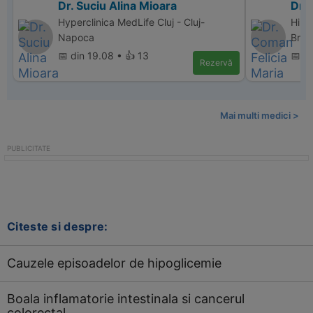
Dr. Suciu Alina Mioara
Dr. 
Hyperclinica MedLife Cluj - Cluj-
Hipe
Napoca
Bras
📅 din 19.08 • 👍 13
📅 d
Rezervă
Mai multi medici >
Citeste si despre:
Cauzele episoadelor de hipoglicemie
Boala inflamatorie intestinala si cancerul
colorectal