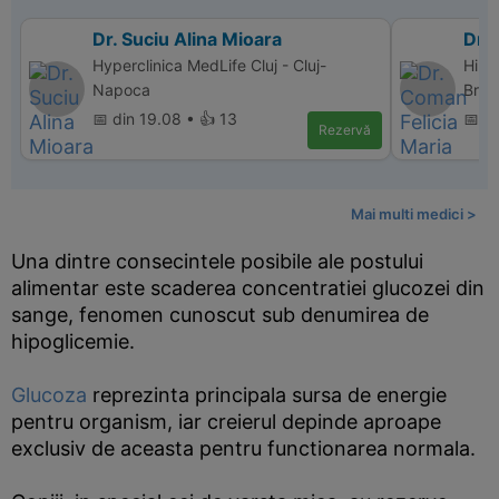
Dr. Suciu Alina Mioara
Dr. 
Hyperclinica MedLife Cluj - Cluj-
Hipe
Napoca
Bras
📅 din 19.08 • 👍 13
📅 d
Rezervă
Mai multi medici >
Una dintre consecintele posibile ale postului
alimentar este scaderea concentratiei glucozei din
sange, fenomen cunoscut sub denumirea de
hipoglicemie.
Glucoza
reprezinta principala sursa de energie
pentru organism, iar creierul depinde aproape
exclusiv de aceasta pentru functionarea normala.