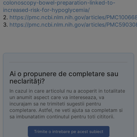
colonoscopy-bowel-preparation-linked-to-
increased-risk-for-hypoglycemia/
2.
https://pmc.ncbi.nlm.nih.gov/articles/PMC10066
3.
https://pmc.ncbi.nlm.nih.gov/articles/PMC59030
Ai o propunere de completare sau
neclarități?
In cazul in care articolul nu a acoperit in totalitate
un anumit aspect care va intereseaza, va
incurajam sa ne trimiteti sugestii pentru
completare. Astfel, ne veti ajuta sa completam si
sa imbunatatim continutul pentru toti cititorii.
Trimite o intrebare pe acest subiect