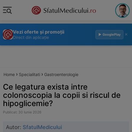
Vezi oferte și promoții
×
▶ GooglePlay
Direct din aplicație
›
›
Home
Specialitati
Gastroenterologie
Ce legatura exista intre
colonoscopia la copii si riscul de
hipoglicemie?
Publicat: 30 Iunie 2026
Autor:
SfatulMedicului