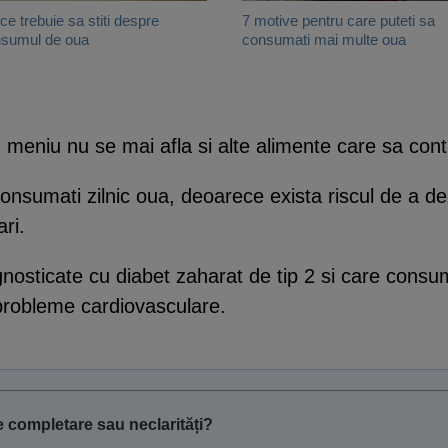
 ce trebuie sa stiti despre
7 motive pentru care puteti sa
sumul de oua
consumati mai multe oua
in meniu nu se mai afla si alte alimente care sa con
onsumati zilnic oua, deoarece exista riscul de a d
ri.
gnosticate cu diabet zaharat de tip 2 si care consum
 probleme cardiovasculare.
 completare sau neclarități?