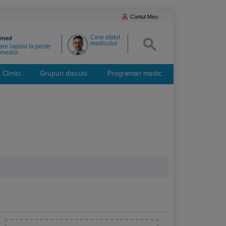
Contul Meu
Cere sfatul
medicului
re rapida la peste
medici
Clinici
Grupuri discutii
Programari medic