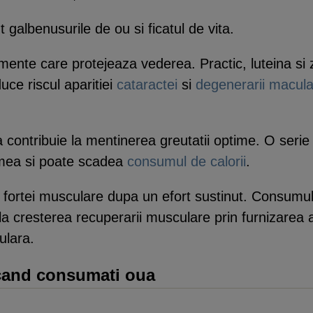
galbenusurile de ou si ficatul de vita.
emente care protejeaza vederea. Practic, luteina si 
uce riscul aparitiei
cataractei
si
degenerarii macul
oua contribuie la mentinerea greutatii optime. O seri
amea si poate scadea
consumul de calorii
.
 si fortei musculare dupa un efort sustinut. Consu
a cresterea recuperarii musculare prin furnizarea a
ulara.
i cand consumati oua