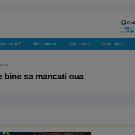
programa
7500 de 
anatate A-Z
Medicamente
Suplimente
Cauta medic
ti oua
e bine sa mancati oua