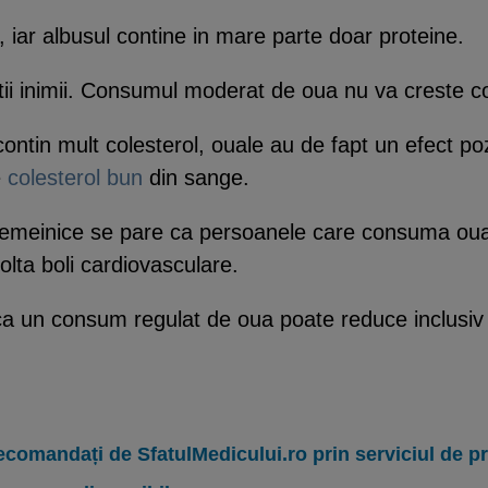
 iar albusul contine in mare parte doar proteine.
tii inimii. Consumul moderat de oua nu va creste co
ntin mult colesterol, ouale au de fapt un efect poz
e
colesterol bun
din sange.
 temeinice se pare ca persoanele care consuma oua 
lta boli cardiovasculare.
n ca un consum regulat de oua poate reduce inclusiv
ecomandați de SfatulMedicului.ro prin serviciul de 