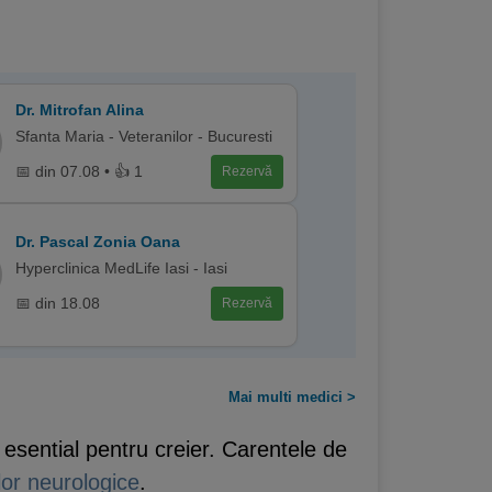
Dr. Mitrofan Alina
Sfanta Maria - Veteranilor - Bucuresti
📅 din 07.08 • 👍 1
Rezervă
Dr. Pascal Zonia Oana
Hyperclinica MedLife Iasi - Iasi
📅 din 18.08
Rezervă
Mai multi medici >
 esential pentru creier. Carentele de
ilor neurologice
.