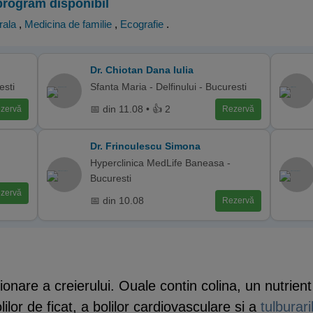
program disponibil
rala
,
Medicina de familie
,
Ecografie
.
Dr. Chiotan Dana Iulia
esti
Sfanta Maria - Delfinului - Bucuresti
📅 din 11.08 • 👍 2
zervă
Rezervă
Dr. Frinculescu Simona
Hyperclinica MedLife Baneasa -
Bucuresti
zervă
📅 din 10.08
Rezervă
onare a creierului. Ouale contin colina, un nutrient
lilor de ficat, a bolilor cardiovasculare si a
tulburar