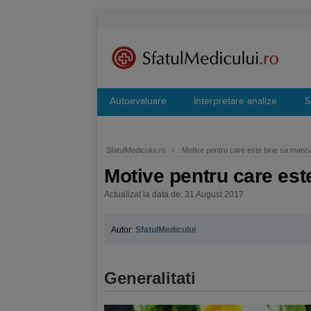
Autoevaluare
Interpretare analize
S
SfatulMedicului.ro
›
Motive pentru care este bine sa manca
Motive pentru care est
Actualizat la data de: 31 August 2017
Autor:
SfatulMedicului
Generalitati