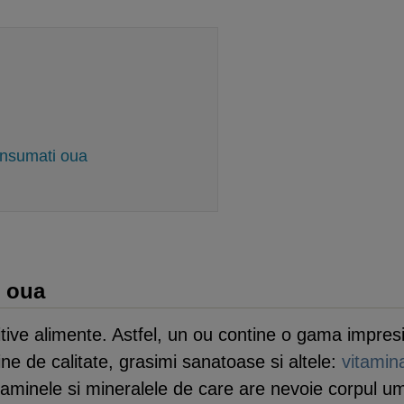
consumati oua
e oua
itive alimente. Astfel, un ou contine o gama impres
ine de calitate, grasimi sanatoase si altele:
vitamin
itaminele si mineralele de care are nevoie corpul u