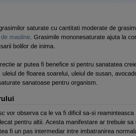
 grasimilor saturate cu cantitati moderate de grasi
l de masline
. Grasimile mononesaturate ajuta la co
sarii bolilor de inima.
irectie ar putea fi benefice si pentru sanatatea creie
, uleiul de floarea soarelui, uleiul de susan, avocad
saturate sanatoase pentru organism.
rului
vor observa ca le va fi dificil sa-si reaminteasca 
decat pentru altii. Acesta manifestare ar trebuie s
ea fi un pas intermediar intre imbatranirea normal