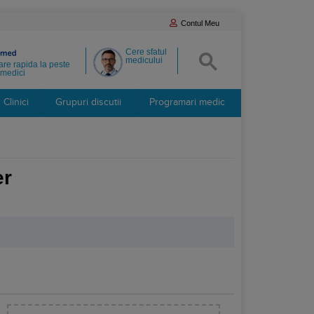
Contul Meu
Cere sfatul
medicului
re rapida la peste
medici
Clinici
Grupuri discutii
Programari medic
er