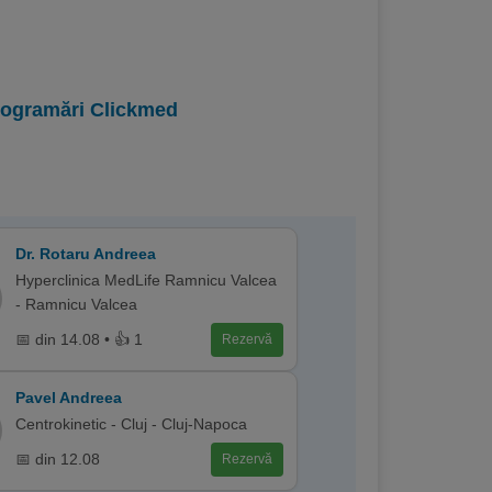
programări Clickmed
Dr. Rotaru Andreea
Hyperclinica MedLife Ramnicu Valcea
- Ramnicu Valcea
📅 din 14.08 • 👍 1
Rezervă
Pavel Andreea
Centrokinetic - Cluj - Cluj-Napoca
📅 din 12.08
Rezervă