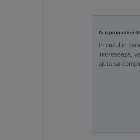
Ai o propunere de
In cazul in car
intereseaza, va
ajuta sa comple