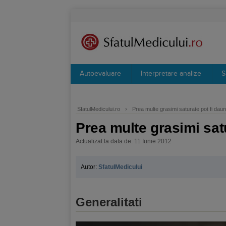
Autoevaluare
Interpretare analize
S
SfatulMedicului.ro
›
Prea multe grasimi saturate pot fi dau
Prea multe grasimi satu
Actualizat la data de: 11 Iunie 2012
Autor:
SfatulMedicului
Generalitati