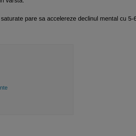
in varsta.
i saturate pare sa accelereze declinul mental cu 5-
nte