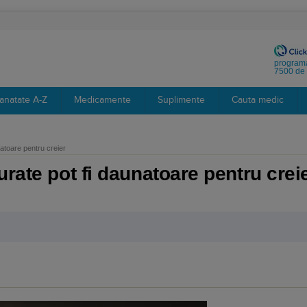
programa
7500 de 
anatate A-Z
Medicamente
Suplimente
Cauta medic
natoare pentru creier
rate pot fi daunatoare pentru crei