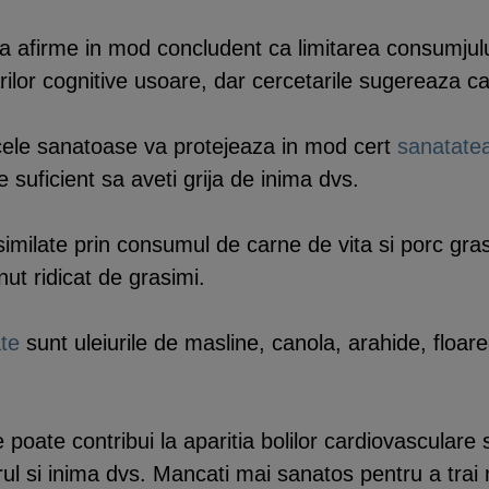
sa afirme in mod concludent ca limitarea consumjulu
ilor cognitive usoare, dar cercetarile sugereaza ca 
 cele sanatoase va protejeaza in mod cert
sanatatea
e suficient sa aveti grija de inima dvs.
similate prin consumul de carne de vita si porc gra
nut ridicat de grasimi.
te
sunt uleiurile de masline, canola, arahide, floar
poate contribui la aparitia bolilor cardiovasculare si
rul si inima dvs. Mancati mai sanatos pentru a trai 