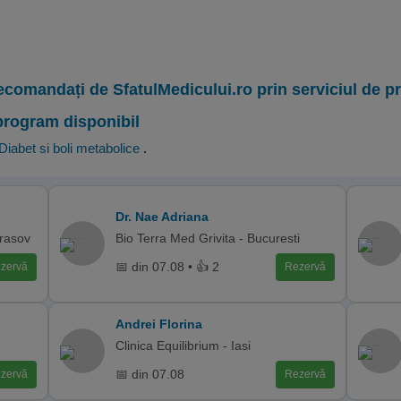
ecomandați de SfatulMedicului.ro prin serviciul de 
program disponibil
Diabet si boli metabolice
.
Dr. Nae Adriana
Brasov
Bio Terra Med Grivita - Bucuresti
📅 din 07.08 • 👍 2
zervă
Rezervă
Andrei Florina
Clinica Equilibrium - Iasi
📅 din 07.08
zervă
Rezervă