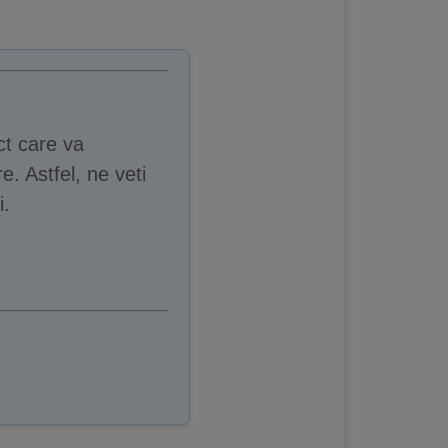
ct care va
e. Astfel, ne veti
i.