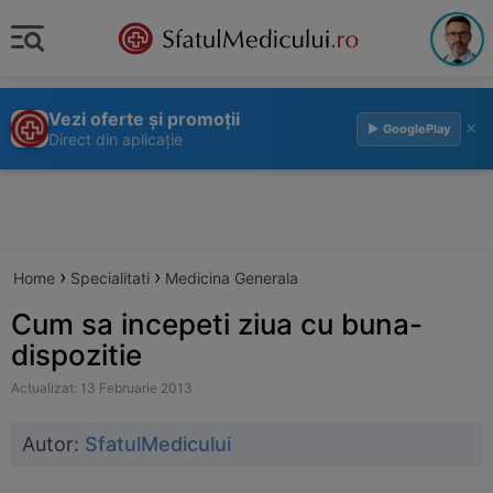
Vezi oferte și promoții
×
▶ GooglePlay
Direct din aplicație
›
›
Home
Specialitati
Medicina Generala
Cum sa incepeti ziua cu buna-
dispozitie
Actualizat: 13 Februarie 2013
Autor:
SfatulMedicului