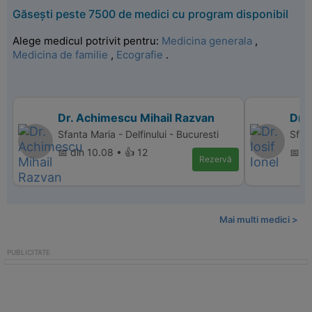
Găsești peste 7500 de medici cu program disponibil
Alege medicul potrivit pentru:
Medicina generala
,
Medicina de familie
,
Ecografie
.
Dr. Achimescu Mihail Razvan
Dr. 
Sfanta Maria - Delfinului - Bucuresti
Sfant
📅 din 10.08 • 👍 12
📅 di
Rezervă
Mai multi medici >