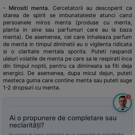
- Mirositi menta.
Cercetatorii au descoperit ca
starea de spirit se imbunatateste atunci cand
persoanele miros menta (produse cu menta,
planta in sine sau parfumuri care au la baza
menta). De asemenea, cei care inhaleaza parfum
de menta in timpul diminetii au o vigilenta ridicata
si o claritate mentala sporita. Puteti raspandi
uleiuri volatile de menta pe care sa le respirati inca
din timpul noptii, pentru ca dimineata sa fiti deja
energici. De asemenea, dupa micul dejun, puteti
mesteca guma care contine menta sau puteti suge
1-2 dropsuri cu menta.
?
Ai o propunere de completare sau
neclarități?
In cazul in care articolul nu a acoperit in totalitate