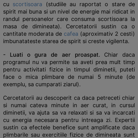
cu
scortisoara
(studiile au raportat o stare de
spirit mai buna si un nivel de energie mai ridicat in
randul persoanelor care consuma scortisoara la
masa de dimineata). Cercetatorii sustin ca o
cantitate moderata de
cafea
(aproximativ 2 cesti)
imbunatateste starea de spirit si creste vigilenta.
- Luati o gura de aer proaspat.
Chiar daca
programul nu va permite sa aveti prea mult timp
pentru activitati fizice in timpul diminetii, puteti
face o mica plimbare de numai 5 minute (de
exemplu, sa cumparati ziarul).
Cercetatorii au descoperit ca daca petreceti chiar
si numai cateva minute in aer curat, in cursul
diminetii, va ajuta sa va relaxati si sa va incarcati
cu energia necesara pentru intreaga zi. Expertii
sustin ca efectele benefice sunt amplificate daca
plimbarile sau exercitiile fizice de dimineata sunt