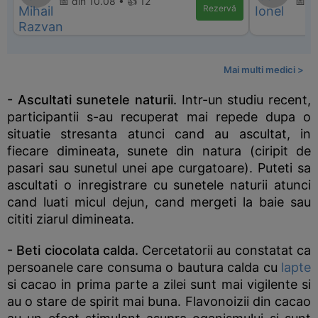
📅 din 10.08 • 👍 12
📅 di
Rezervă
Mai multi medici >
- Ascultati sunetele naturii.
Intr-un studiu recent,
participantii s-au recuperat mai repede dupa o
situatie stresanta atunci cand au ascultat, in
fiecare dimineata, sunete din natura (ciripit de
pasari sau sunetul unei ape curgatoare). Puteti sa
ascultati o inregistrare cu sunetele naturii atunci
cand luati micul dejun, cand mergeti la baie sau
cititi ziarul dimineata.
- Beti ciocolata calda.
Cercetatorii au constatat ca
persoanele care consuma o bautura calda cu
lapte
si cacao in prima parte a zilei sunt mai vigilente si
au o stare de spirit mai buna. Flavonoizii din cacao