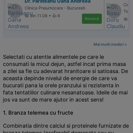
Dr. Parliteanu Oana Andreea
Cent
Clinica Pneumocare - Bucuresti
Targ
📅 din 11.08 • 👍 6
Rezervă
📅 d
Mai multi medici >
Selectati cu atentie alimentele pe care le
consumati la micul dejun, astfel incat prima masa
a zilei sa fie cu adevarat hranitoare si satioasa. De
aceasta depinde nivelul de energie de care va
bucurati pana la orele pranzului si rezistenta in
fata tentatiilor culinare nesanatoase. Ideile de mai
jos va sunt de mare ajutor in acest sens!
1. Branza telemea cu fructe
Combinatia dintre calciul si proteinele furnizate de
branza telemea (preferabil degresata sau cu