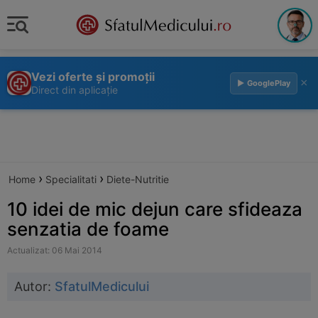
Vezi oferte și promoții
×
▶ GooglePlay
Direct din aplicație
›
›
Home
Specialitati
Diete-Nutritie
10 idei de mic dejun care sfideaza
senzatia de foame
Actualizat: 06 Mai 2014
Autor:
SfatulMedicului