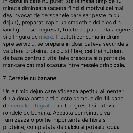
In cazul in care nu puteti sta la masa timp de 10
minute dimineata (acesta fiind si motivul cel mai
des invocat de persoanele care sar peste micul
dejun), preparati rapid un smoothie delicios din
iaurt grecesc degresat, fructe de padure la alegere
si o lingura de
miere
. Il puteti consuma in drum
spre serviciu, se prepara in doar cateva secunde si
va ofera proteine, calciu si fibre, cei trei nutrienti
de baza pentru o vitalitate crescuta si o pofta de
mancare cat mai scazuta intre mesele principale.
7. Cereale cu banane
Un alt mic dejun care sfideaza apetitul alimentar
din a doua parte a zilei este compus din 14 cana
de
cereale integrale
, iaurt degresat si cateva
rondele de banana. Aceasta combinatie va
furnizeaza o portie importanta de fibre si
proteine, completata de calciu si potasiu, doua