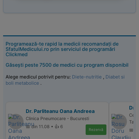
Programează-te rapid la medicii recomandați de
SfatulMedicului.ro prin serviciul de programări
Clickmed
Găsești peste 7500 de medici cu program disponibil
Alege medicul potrivit pentru:
Diete-nutritie
,
Diabet si
boli metabolice
.
Dr.
Dr. Parliteanu Oana Andreea
Cent
Clinica Pneumocare - Bucuresti
Targ
📅 din 11.08 • 👍 6
Rezervă
📅 d