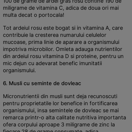
100 de grame de ardei gras rosu contine 190 de
miligrame de vitamina C, adica de doua ori mai
multa decat o portocala!
Tot ardeiul rosu este bogat si in vitamina A, care
contribuie la cresterea numarului celulelor
mucoase, prima linie de aparare a organismului
impotriva microbilor. Omleta adauga nutrientilor
din ardeiul rosu vitamina D si proteine, pentru un
mic dejun cu adevarat benefic imunitatii
organismului.
6. Musli cu seminte de dovleac
Micronutrientii din musli sunt deja recunoscuti
pentru proprietatile lor benefice in fortificarea
organismului, insa semintele de dovleac se mai
remarca printr-o alta calitate nutritiva importanta
ofera corpului aproape 3 miligrame de zinc la
fiecare 28 de grame consumate, adica