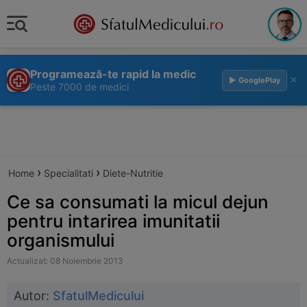
Programează-te rapid la medic
×
▶ GooglePlay
Peste 7000 de medici
›
›
Home
Specialitati
Diete-Nutritie
Ce sa consumati la micul dejun
pentru intarirea imunitatii
organismului
Actualizat: 08 Noiembrie 2013
Autor:
SfatulMedicului