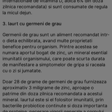
Internationale de vitamina D, adica 6% din doza
zilnica recomandata) si sunt consumate de regula
la micul dejun.
3. Iaurt cu germeni de grau
Germenii de grau sunt un aliment recomandat intr-
o dieta echilibrata, avand multe proprietati
benefice pentru organism. Printre acestea se
numara aportul bogat de zinc, un mineral esential
imunitatii organismului, care poate scurta durata
de manifestare a simptomelor de gripa si raceala
cu o zi si jumatate.
Doar 28 de grame de germeni de grau furnizeaza
aproximativ 3 miligrame de zinc, aproape o
patrime din doza zilnica recomandata a acestui
mineral. Iaurtul este si el folositor imunitatii, prin
bacteriile probiotice continute si doza importanta
de proteine, necesare vigorii generale a corpului.