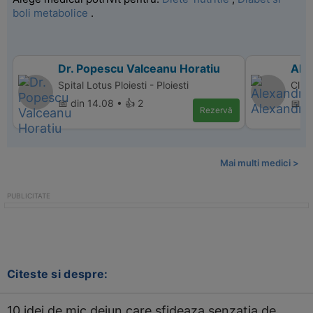
boli metabolice
.
Dr. Popescu Valceanu Horatiu
Ale
Spital Lotus Ploiesti - Ploiesti
Clini
📅 din 14.08 • 👍 2
📅 di
Rezervă
Mai multi medici >
Citeste si despre:
10 idei de mic dejun care sfideaza senzatia de