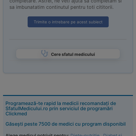
completare. Astfel, ne veti ajuta sa completam si
sa imbunatatim continutul pentru toti cititorii.
Trimite o intrebare pe acest subiect
Cere sfatul medicului
Programează-te rapid la medicii recomandați de
SfatulMedicului.ro prin serviciul de programări
Clickmed
Găsești peste 7500 de medici cu program disponibil
Alege medicul potrivit pentru:
Diete-nutritie
,
Diabet si