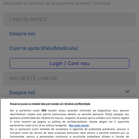
disponibili in sistemul de programare la medic Clickmed.
LINKURI RAPIDE
Despre noi
Cum te ajuta SfatulMedicului
Login / Cont nou
MAI MULTE LINKURI
Despre noi
Nouă ne pasă ca datele tale personale să rămână confidențiale
Legal
Noi și partenerii noștri
959
stocăm și/sau accesăm informații pe dispozitivul dvs., precum
identificatorii cookie unici pentru prelucrarea datelor cu caracter personal. Puteți accepta sau
gestiona preferințele dvs. făcând clic mai jos, respectiv vă puteți opune utilizării unui interes legitim
Drepturile consumatorului
în orice moment pe pagina cu politica de confidențialitate. Aceste alegeri vor fi raportate
partenerilor noștri și nu vă vor afecta navigarea.
Mai multe detalii
Noi si partenerii nostri (retelele de socializare si agentiile de publicitate partenere, precum si
furnizorii nostri de servicii de date analitice) prelucram date pentru a permite website-ului sa
Parteneri
functioneze, pentru a personaliza continutul si anunturile publicitare afisate in functie de