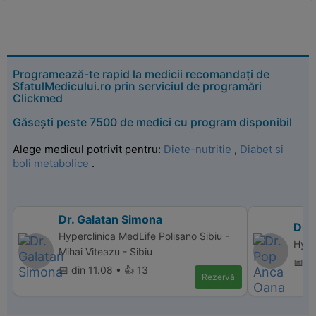
Programează-te rapid la medicii recomandați de
SfatulMedicului.ro prin serviciul de programări
Clickmed
Găsești peste 7500 de medici cu program disponibil
Alege medicul potrivit pentru:
Diete-nutritie
,
Diabet si
boli metabolice
.
Dr. Galatan Simona
Dr.
Hyperclinica MedLife Polisano Sibiu -
Hype
Mihai Viteazu - Sibiu
📅 d
📅 din 11.08 • 👍 13
Rezervă