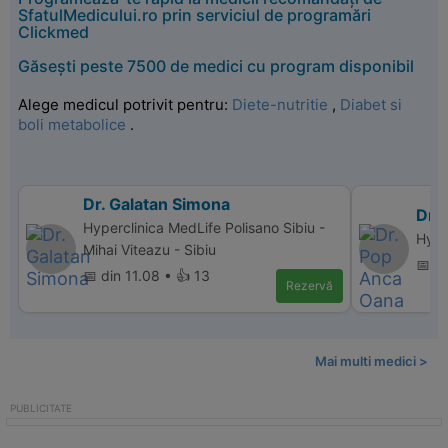
SfatulMedicului.ro prin serviciul de programări
Clickmed
Găsești peste 7500 de medici cu program disponibil
Alege medicul potrivit pentru:
Diete-nutritie
,
Diabet si
boli metabolice
.
Dr. Galatan Simona
Dr.
Hyperclinica MedLife Polisano Sibiu -
Hype
Mihai Viteazu - Sibiu
📅 d
📅 din 11.08 • 👍 13
Rezervă
Mai multi medici >