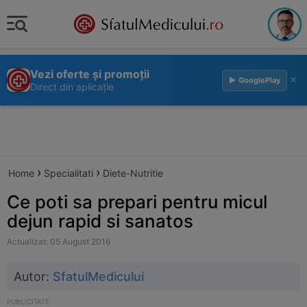
Vezi oferte și promoții
×
▶ GooglePlay
Direct din aplicație
›
›
Home
Specialitati
Diete-Nutritie
Ce poti sa prepari pentru micul
dejun rapid si sanatos
Actualizat: 05 August 2016
Autor:
SfatulMedicului