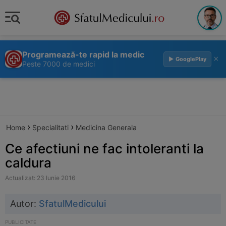
Programează-te rapid la medic
×
▶ GooglePlay
Peste 7000 de medici
›
›
Home
Specialitati
Medicina Generala
Ce afectiuni ne fac intoleranti la
caldura
Actualizat: 23 Iunie 2016
Autor:
SfatulMedicului