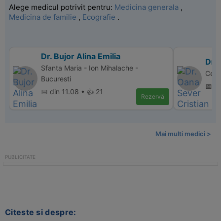
Alege medicul potrivit pentru:
Medicina generala
,
Medicina de familie
,
Ecografie
.
Dr. Bujor Alina Emilia
Dr. 
Sfanta Maria - Ion Mihalache -
Cent
Bucuresti
📅 d
📅 din 11.08 • 👍 21
Rezervă
Mai multi medici >
Citeste si despre: