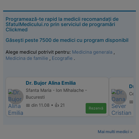
Programează-te rapid la medicii recomandați de
SfatulMedicului.ro prin serviciul de programări
Clickmed
Găsești peste 7500 de medici cu program disponibil
Alege medicul potrivit pentru:
Medicina generala
,
Medicina de familie
,
Ecografie
.
Dr. Bujor Alina Emilia
Dr. 
Sfanta Maria - Ion Mihalache -
Cent
Bucuresti
📅 d
📅 din 11.08 • 👍 21
Rezervă
Mai multi medici >