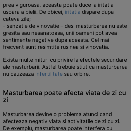
prea viguroasa, aceasta poate duce la iritatia
usoara a pielii. De obicei,
iritatia
dispare dupa
cateva zile;
- senzatie de vinovatie – desi masturbarea nu este
gresita sau nesanatoasa, unii oameni pot avea
sentimente negative dupa aceasta. Cel mai
frecvent sunt resimtite rusinea si vinovatia.
Exista multe mituri cu privire la efectele secundare
ale masturbarii. Astfel trebuie stiut ca masturbarea
nu cauzeaza
infertilitate
sau orbire.
Masturbarea poate afecta viata de zi cu
zi
Masturbarea devine o problema atunci cand
afecteaza negativ viata si activitatile de zi cu zi.
De exemplu, masturbarea poate interfera cu