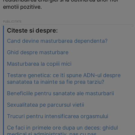
emotii pozitive.
Citeste si despre:
Cand devine masturbarea dependenta?
Ghid despre masturbare
Masturbarea la copiii mici
Testare genetica: ce iti spune ADN-ul despre
sanatatea ta inainte sa fie prea tarziu?
Beneficiile pentru sanatate ale masturbarii
Sexualitatea pe parcursul vietii
Trucuri pentru intensificarea orgasmului
Ce faci in primele ore dupa un deces: ghidul
medical si administrativ, pas cu pas