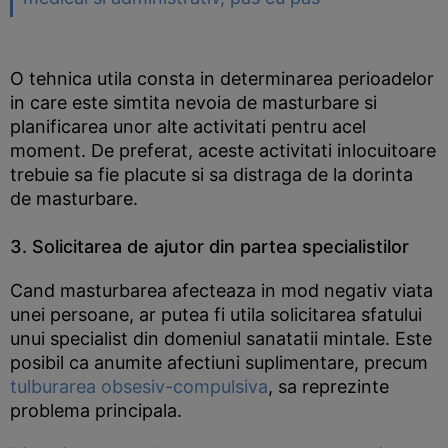
O tehnica utila consta in determinarea perioadelor
in care este simtita nevoia de masturbare si
planificarea unor alte activitati pentru acel
moment. De preferat, aceste activitati inlocuitoare
trebuie sa fie placute si sa distraga de la dorinta
de masturbare.
3. Solicitarea de ajutor din partea specialistilor
Cand masturbarea afecteaza in mod negativ viata
unei persoane, ar putea fi utila solicitarea sfatului
unui specialist din domeniul sanatatii mintale. Este
posibil ca anumite afectiuni suplimentare, precum
tulburarea obsesiv-compulsiva
, sa reprezinte
problema principala.