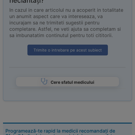
neclarități?
In cazul in care articolul nu a acoperit in totalitate
un anumit aspect care va intereseaza, va
incurajam sa ne trimiteti sugestii pentru
completare. Astfel, ne veti ajuta sa completam si
sa imbunatatim continutul pentru toti cititorii.
Trimite o intrebare pe acest subiect
Cere sfatul medicului
Programează-te rapid la medicii recomandați de