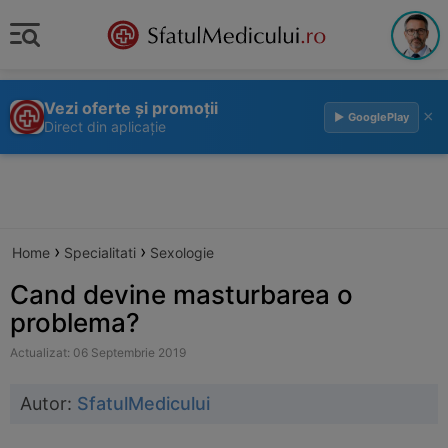
Vezi oferte și promoții
×
▶ GooglePlay
Direct din aplicație
›
›
Home
Specialitati
Sexologie
Cand devine masturbarea o
problema?
Actualizat: 06 Septembrie 2019
Autor:
SfatulMedicului