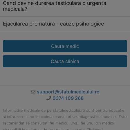
Cand devine durerea testiculara o urgenta
medicala?
Ejacularea prematura - cauze psihologice
Cauta medic
Cauta clinica
support@sfatulmedicului.ro
0374 109 268
Informatiile medicale de pe sfatulmedicului.ro sunt pentru educatie
si informare si nu inlocuiesc consultul sau diagnosticul medical. Este
recomandat sa consultati fie medicul Dvs., fie unul din medicii
disponibili in sistemul de programare la medic Clickmed.