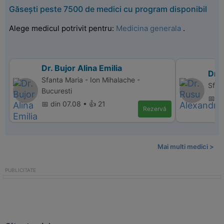
Găsești peste 7500 de medici cu program disponibil
Alege medicul potrivit pentru:
Medicina generala
.
Dr. Bujor Alina Emilia
Dr.
Sfanta Maria - Ion Mihalache -
Sfan
Bucuresti
📅 di
📅 din 07.08 • 👍 21
Rezervă
Mai multi medici >