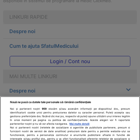
disponibili in sistemul de programare la medic Clickmed.
LINKURI RAPIDE
Despre noi
Cum te ajuta SfatulMedicului
Login / Cont nou
MAI MULTE LINKURI
Despre noi
Nouă ne pasă ca datele tale personale să rămână confidențiale
Legal
Noi și partenerii noștri
959
stocăm și/sau accesăm informații pe dispozitivul dvs., precum
identificatorii cookie unici pentru prelucrarea datelor cu caracter personal. Puteți accepta sau
gestiona preferințele dvs. făcând clic mai jos, respectiv vă puteți opune utilizării unui interes legitim
Drepturile consumatorului
în orice moment pe pagina cu politica de confidențialitate. Aceste alegeri vor fi raportate
partenerilor noștri și nu vă vor afecta navigarea.
Mai multe detalii
Noi si partenerii nostri (retelele de socializare si agentiile de publicitate partenere, precum si
furnizorii nostri de servicii de date analitice) prelucram date pentru a permite website-ului sa
Parteneri
functioneze, pentru a personaliza continutul si anunturile publicitare afisate in functie de
interesele si/sau profilul dvs., pentru a va oferi functionalitati aferente retelelor de socializare si