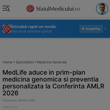
Întreabă rapid un medic
×
▶ GooglePlay
Descarcă aplicația gratuit
›
›
Home
Specialitati
Medicina Generala
MedLife aduce in prim-plan
medicina genomica si preventia
personalizata la Conferinta AMLR
2026
Actualizat: 28 Mai 2026