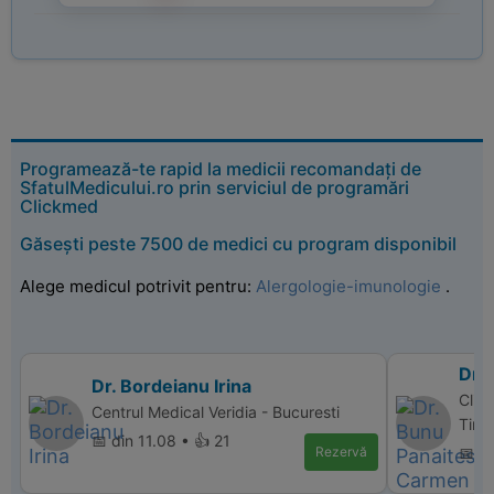
Programează-te rapid la medicii recomandați de
SfatulMedicului.ro prin serviciul de programări
Clickmed
Găsești peste 7500 de medici cu program disponibil
Alege medicul potrivit pentru:
Alergologie-imunologie
.
Dr.
Dr. Bordeianu Irina
Clin
Centrul Medical Veridia - Bucuresti
Timi
📅 din 11.08 • 👍 21
Rezervă
📅 di