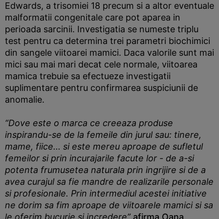
Edwards, a trisomiei 18 precum si a altor eventuale
malformatii congenitale care pot aparea in
perioada sarcinii. Investigatia se numeste triplu
test pentru ca determina trei parametri biochimici
din sangele viitoarei mamici. Daca valorile sunt mai
mici sau mai mari decat cele normale, viitoarea
mamica trebuie sa efectueze investigatii
suplimentare pentru confirmarea suspiciunii de
anomalie.
“Dove este o marca ce creeaza produse
inspirandu-se de la femeile din jurul sau: tinere,
mame, fiice... si este mereu aproape de sufletul
femeilor si prin incurajarile facute lor - de a-si
potenta frumusetea naturala prin ingrijire si de a
avea curajul sa fie mandre de realizarile personale
si profesionale. Prin intermediul acestei initiative
ne dorim sa fim aproape de viitoarele mamici si sa
le oferim bucurie si incredere”
afirma Oana