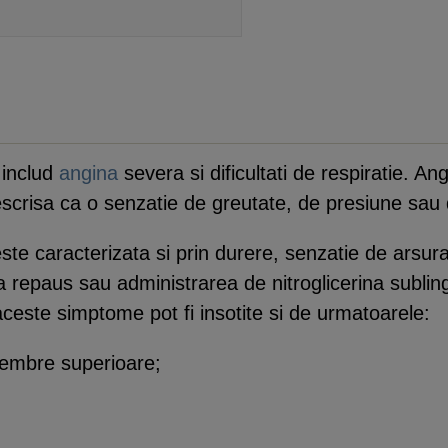
 includ
angina
severa si dificultati de respiratie. A
descrisa ca o senzatie de greutate, de presiune sau
te caracterizata si prin durere, senzatie de arsu
 repaus sau administrarea de nitroglicerina sublin
aceste simptome pot fi insotite si de urmatoarele:
membre superioare;