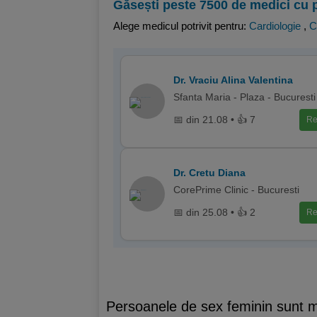
Găsești peste 7500 de medici cu 
Alege medicul potrivit pentru:
Cardiologie
,
C
Dr. Vraciu Alina Valentina
Sfanta Maria - Plaza - Bucuresti
📅 din 21.08 • 👍 7
Re
Dr. Cretu Diana
CorePrime Clinic - Bucuresti
📅 din 25.08 • 👍 2
Re
Persoanele de sex feminin sunt ma