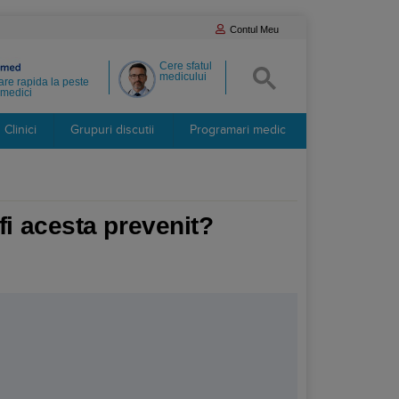
Contul Meu
Cere sfatul
medicului
re rapida la peste
medici
Clinici
Grupuri discutii
Programari medic
fi acesta prevenit?