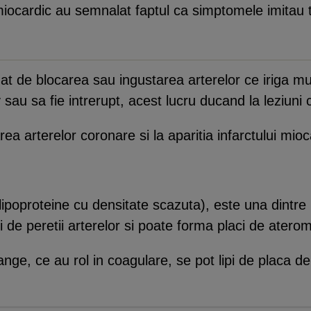
miocardic au semnalat faptul ca simptomele imitau tab
at de blocarea sau ingustarea arterelor ce iriga mus
sau sa fie intrerupt, acest lucru ducand la leziuni 
rea arterelor coronare si la aparitia infarctului mioc
lipoproteine cu densitate scazuta), este una dintre 
pi de peretii arterelor si poate forma placi de atero
ge, ce au rol in coagulare, se pot lipi de placa de