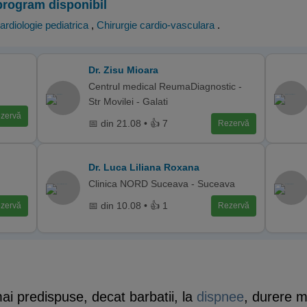
program disponibil
ardiologie pediatrica
,
Chirurgie cardio-vasculara
.
Dr. Zisu Mioara
Centrul medical ReumaDiagnostic -
Str Movilei - Galati
zervă
📅 din 21.08 • 👍 7
Rezervă
Dr. Luca Liliana Roxana
Clinica NORD Suceava - Suceava
📅 din 10.08 • 👍 1
zervă
Rezervă
i predispuse, decat barbatii, la
dispnee
, durere m