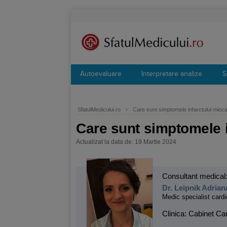
Autoevaluare
Interpretare analize
S
SfatulMedicului.ro
›
Care sunt simptomele infarctului mioca
Care sunt simptomele i
Actualizat la data de: 19 Martie 2024
Consultant medical
Dr. Leipnik Adrian
Medic specialist cardi
Clinica: Cabinet Ca