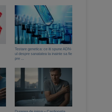
Testare genetica: ce iti spune ADN-
ul despre sanatatea ta inainte sa fie
pre ...
Durerea de inima – Cardiopatia