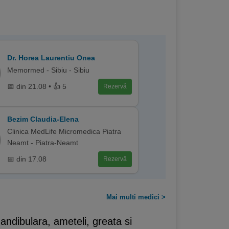
Dr. Horea Laurentiu Onea
Memormed - Sibiu - Sibiu
📅 din 21.08 • 👍 5
Rezervă
Bezim Claudia-Elena
Clinica MedLife Micromedica Piatra
Neamt - Piatra-Neamt
📅 din 17.08
Rezervă
Mai multi medici >
andibulara, ameteli, greata si