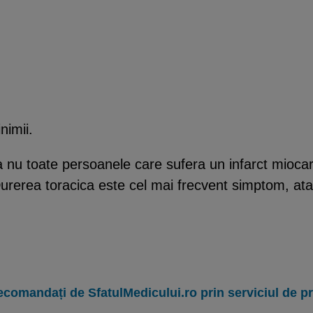
nimii.
ca nu toate persoanele care sufera un infarct mioc
urerea toracica este cel mai frecvent simptom, atat i
ecomandați de SfatulMedicului.ro prin serviciul de 