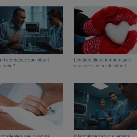
uri stomacale sau infarct
Legatura dintre temperaturile
cardic?
scazute si riscul de infarct
arct silentios sau o simpla
Infarctul miocardic si angina