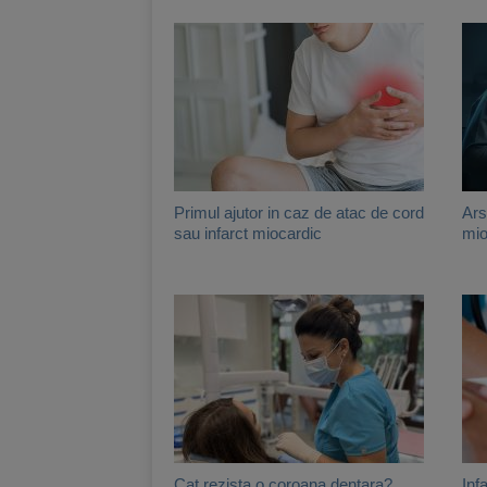
Primul ajutor in caz de atac de cord
Ars
sau infarct miocardic
mio
Cat rezista o coroana dentara?
Inf