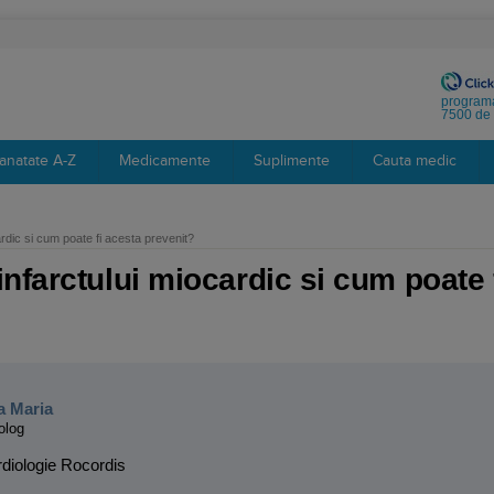
programa
7500 de 
anatate A-Z
Medicamente
Suplimente
Cauta medic
rdic si cum poate fi acesta prevenit?
nfarctului miocardic si cum poate 
:
a Maria
olog
rdiologie Rocordis