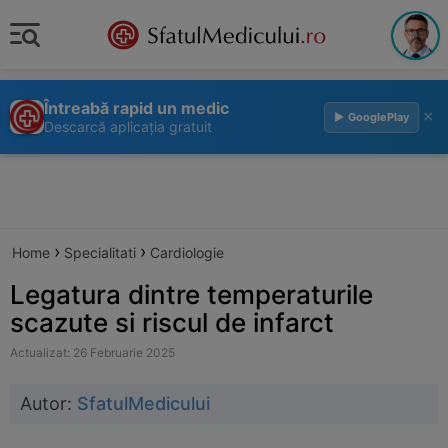
Întreabă rapid un medic
×
▶ GooglePlay
Descarcă aplicația gratuit
›
›
Home
Specialitati
Cardiologie
Legatura dintre temperaturile
scazute si riscul de infarct
Actualizat: 26 Februarie 2025
Autor:
SfatulMedicului