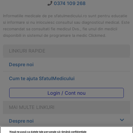
0374 109 268
Informatiile medicale de pe sfatulmedicului.ro sunt pentru educatie
si informare si nu inlocuiesc consultul sau diagnosticul medical. Este
recomandat sa consultati fie medicul Dvs., fie unul din medicii
disponibili in sistemul de programare la medic Clickmed.
LINKURI RAPIDE
Despre noi
Cum te ajuta SfatulMedicului
Login / Cont nou
MAI MULTE LINKURI
Despre noi
Nouă ne pasă ca datele tale personale să rămână confidențiale