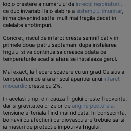
loc o crestere a numarului de
infectii respiratorii
,
ce duc invariabil la o slabire a
sistemului imunitar
,
inima devenind astfel mult mai fragila decat in
celelalte anotimpuri.
Concret, riscul de infarct creste semnificativ in
primele doua-patru saptamani dupa instalarea
frigului si va continua sa creasca odata ce
temperaturile scad si afara se instaleaza gerul.
Mai exact, la fiecare scadere cu un grad Celsius a
temperaturii de afara riscul aparitiei unui
infarct
miocardic
creste cu 2%.
In acelasi timp, din cauza frigului creste frecventa,
dar si gravitatea crizelor de
angina pectorala
,
tensiune arteriala fiind mai ridicata. In consecinta,
bolnavii cu afectiuni cardiovasculare trebuie sa-si
ia masuri de protectie impotriva frigului.