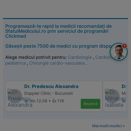
Programează-te rapid la medicii recomandați de
SfatulMedicului.ro prin serviciul de programări
Clickmed
Găsești peste 7500 de medici cu program disponibil
?
Alege medicul potrivit pentru:
Cardiologie
,
Cardiologie
pediatrica
,
Chirurgie cardio-vasculara
.
Dr. Predescu Alexandra
Dr. 
Doppler Clinic - Bucuresti
Monz
📅 din 12.08 • 👍 116
📅 d
Rezervă
Mai multi medici >