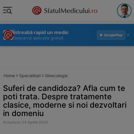
Întreabă rapid un medic
×
▶ GooglePlay
Descarcă aplicația gratuit
›
›
Home
Specialitati
Ginecologie
Suferi de candidoza? Afla cum te
poti trata. Despre tratamente
clasice, moderne si noi dezvoltari
in domeniu
Actualizat: 04 Aprilie 2024