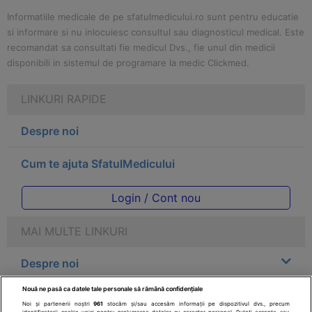
Informatiile medicale de pe sfatulmedicului.ro sunt pentru educatie
si informare si nu inlocuiesc consultul sau diagnosticul medical. Este
recomandat sa consultati fie medicul Dvs., fie unul din medicii
disponibili in sistemul de programare la medic Clickmed.
LINKURI RAPIDE
Despre noi
Cum te ajuta SfatulMedicului
Login / Cont nou
MAI MULTE LINKURI
Despre noi
Nouă ne pasă ca datele tale personale să rămână confidențiale
Legal
Noi și partenerii noștri
961
stocăm și/sau accesăm informații pe dispozitivul dvs., precum
identificatorii cookie unici pentru prelucrarea datelor cu caracter personal. Puteți accepta sau