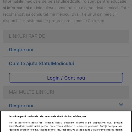
Informatiile medicale de pe sfatulmedicului.ro sunt pentru educatie
si informare si nu inlocuiesc consultul sau diagnosticul medical. Este
recomandat sa consultati fie medicul Dvs., fie unul din medicii
disponibili in sistemul de programare la medic Clickmed.
LINKURI RAPIDE
Despre noi
Cum te ajuta SfatulMedicului
Login / Cont nou
MAI MULTE LINKURI
Despre noi
Nouă ne pasă ca datele tale personale să rămână confidențiale
Legal
Noi și partenerii noștri
961
stocăm și/sau accesăm informații pe dispozitivul dvs., precum
identificatorii cookie unici pentru prelucrarea datelor cu caracter personal. Puteți accepta sau
gestiona preferințele dvs. făcând clic mai jos, respectiv vă puteți opune utilizării unui interes legitim