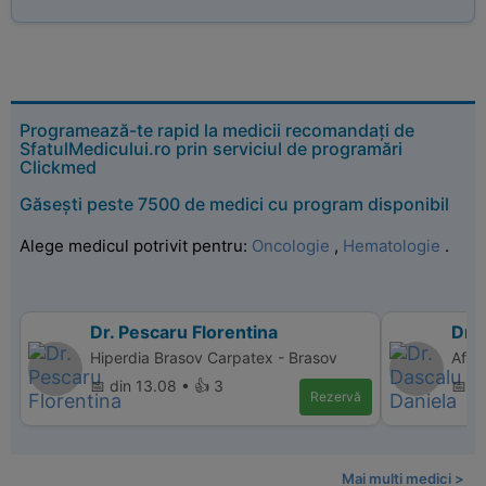
Programează-te rapid la medicii recomandați de
SfatulMedicului.ro prin serviciul de programări
Clickmed
Găsești peste 7500 de medici cu program disponibil
Alege medicul potrivit pentru:
Oncologie
,
Hematologie
.
Dr. Pescaru Florentina
Dr. 
Hiperdia Brasov Carpatex - Brasov
Affi
📅 din 13.08 • 👍 3
📅 d
Rezervă
Mai multi medici >