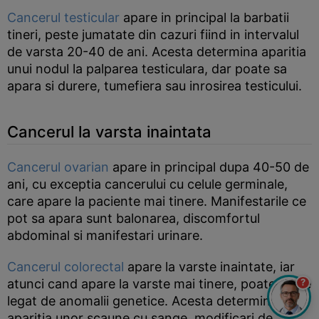
Cancerul testicular
apare in principal la barbatii
tineri, peste jumatate din cazuri fiind in intervalul
de varsta 20-40 de ani. Acesta determina aparitia
unui nodul la palparea testiculara, dar poate sa
apara si durere, tumefiera sau inrosirea testicului.
Cancerul la varsta inaintata
Cancerul ovarian
apare in principal dupa 40-50 de
ani, cu exceptia cancerului cu celule germinale,
care apare la paciente mai tinere. Manifestarile ce
pot sa apara sunt balonarea, discomfortul
abdominal si manifestari urinare.
Cancerul colorectal
apare la varste inaintate, iar
?
atunci cand apare la varste mai tinere, poate sa fie
legat de anomalii genetice. Acesta determina
aparitia unor scaune cu sange, modificari de