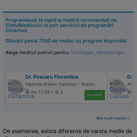
Programează-te rapid la medicii recomandați de
SfatulMedicului.ro prin serviciul de programări
Clickmed
Găsești peste 7500 de medici cu program disponibil
Alege medicul potrivit pentru:
Oncologie
,
Hematologie
.
Dr. Pescaru Florentina
Dr. 
Hiperdia Brasov Carpatex - Brasov
Affi
📅 din 13.08 • 👍 3
📅 d
Rezervă
Mai multi medici >
De asemenea, exista diferente de varsta medie de