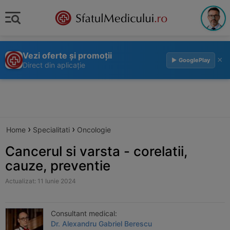
Vezi oferte și promoții
×
▶ GooglePlay
Direct din aplicație
›
›
Home
Specialitati
Oncologie
Cancerul si varsta - corelatii,
cauze, preventie
Actualizat: 11 Iunie 2024
Consultant medical:
Dr. Alexandru Gabriel Berescu