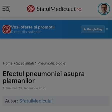
Vezi oferte și promoții
×
▶ GooglePlay
Direct din aplicație
›
›
Home
Specialitati
Pneumofiziologie
Efectul pneumoniei asupra
plamanilor
Actualizat: 23 Decembrie 2021
Autor:
SfatulMedicului