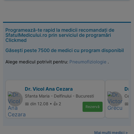
Programează-te rapid la medicii recomandați de
SfatulMedicului.ro prin serviciul de programări
Clickmed
Găsești peste 7500 de medici cu program disponibil
Alege medicul potrivit pentru:
Pneumofiziologie
.
Dr. Vicol Ana Cezara
Dr. 
Sfanta Maria - Delfinului - Bucuresti
Cent
📅 din 12.08 • 👍 2
📅 d
Rezervă
Mai multi medici >