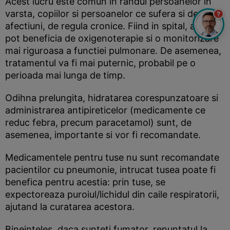
Acest lucru este comun in randul persoanelor in
varsta, copiilor si persoanelor ce sufera si de alte
?
afectiuni, de regula cronice. Fiind in spital, acestia
pot beneficia de oxigenoterapie si o monitorizare
mai riguroasa a functiei pulmonare. De asemenea,
tratamentul va fi mai puternic, probabil pe o
perioada mai lunga de timp.
Odihna prelungita, hidratarea corespunzatoare si
administrarea antipireticelor (medicamente ce
reduc febra, precum paracetamol) sunt, de
asemenea, importante si vor fi recomandate.
Medicamentele pentru tuse nu sunt recomandate
pacientilor cu pneumonie, intrucat tusea poate fi
benefica pentru acestia: prin tuse, se
expectoreaza puroiul/lichidul din caile respiratorii,
ajutand la curatarea acestora.
Bineinteles, daca sunteti fumator, renuntatul la