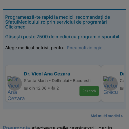
Programează-te rapid la medicii recomandați de
SfatulMedicului.ro prin serviciul de programări
Clickmed
Găsești peste 7500 de medici cu program disponibil
Alege medicul potrivit pentru:
Pneumofiziologie
.
Dr. Vicol Ana Cezara
Dr. 
Sfanta Maria - Delfinului - Bucuresti
Cent
📅 din 12.08 • 👍 2
📅 d
Rezervă
Mai multi medici >
Pneumonia
afecteaza caile respiratorii, dar in