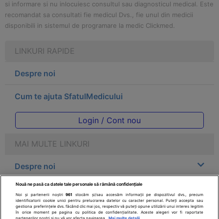
si informare si nu inlocuiesc consultul sau diagnosticul medical. Este
recomandat sa consultati fie medicul Dvs., fie unul din medicii
disponibili in sistemul de programare la medic Clickmed.
LINKURI RAPIDE
Despre noi
Cum te ajuta SfatulMedicului
Login / Cont nou
MAI MULTE LINKURI
Despre noi
Nouă ne pasă ca datele tale personale să rămână confidențiale
Legal
Noi și partenerii noștri
961
stocăm și/sau accesăm informații pe dispozitivul dvs., precum
identificatorii cookie unici pentru prelucrarea datelor cu caracter personal. Puteți accepta sau
gestiona preferințele dvs. făcând clic mai jos, respectiv vă puteți opune utilizării unui interes legitim
Drepturile consumatorului
în orice moment pe pagina cu politica de confidențialitate. Aceste alegeri vor fi raportate
partenerilor noștri și nu vă vor afecta navigarea.
Mai multe detalii