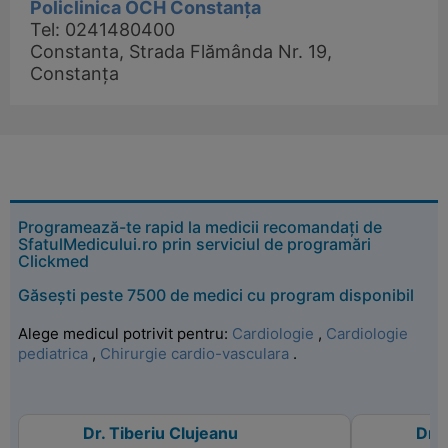
Policlinica OCH Constanța
Tel: 0241480400
Constanta, Strada Flămânda Nr. 19,
Constanța
Programează-te rapid la medicii recomandați de
SfatulMedicului.ro prin serviciul de programări
Clickmed
Găsești peste 7500 de medici cu program disponibil
Alege medicul potrivit pentru:
Cardiologie
,
Cardiologie
pediatrica
,
Chirurgie cardio-vasculara
.
Dr. Tiberiu Clujeanu
Dr.