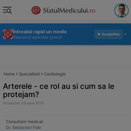
Întreabă rapid un medic
×
▶ GooglePlay
Descarcă aplicația gratuit
›
›
Home
Specialitati
Cardiologie
Arterele - ce rol au si cum sa le
protejam?
Actualizat: 05 Iunie 2019
Consultant medical:
Dr. Sebastian Pale