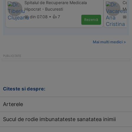
Spitalul de Recuperare Medicala
Cent
Hipocrat - Bucuresti
Movil
📅 din 07.08 • 👍 7
📅 d
Rezervă
Mai multi medici >
Citeste si despre:
Arterele
Sucul de rodie imbunatateste sanatatea inimii