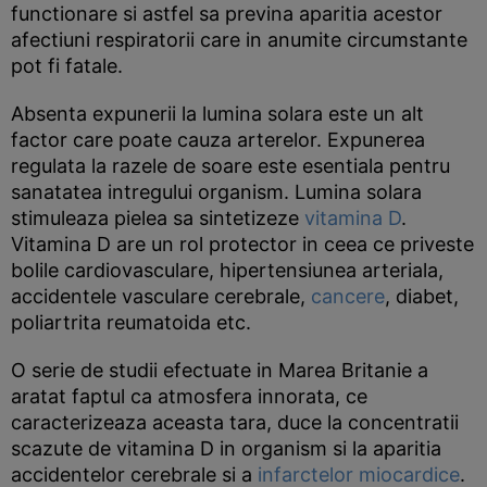
functionare si astfel sa previna aparitia acestor
afectiuni respiratorii care in anumite circumstante
pot fi fatale.
Absenta expunerii la lumina solara este un alt
factor care poate cauza arterelor. Expunerea
regulata la razele de soare este esentiala pentru
sanatatea intregului organism. Lumina solara
stimuleaza pielea sa sintetizeze
vitamina D
.
Vitamina D are un rol protector in ceea ce priveste
bolile cardiovasculare, hipertensiunea arteriala,
accidentele vasculare cerebrale,
cancere
, diabet,
poliartrita reumatoida etc.
O serie de studii efectuate in Marea Britanie a
aratat faptul ca atmosfera innorata, ce
caracterizeaza aceasta tara, duce la concentratii
scazute de vitamina D in organism si la aparitia
accidentelor cerebrale si a
infarctelor miocardice
.