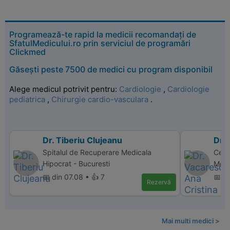
Programează-te rapid la medicii recomandați de
SfatulMedicului.ro prin serviciul de programări
Clickmed
Găsești peste 7500 de medici cu program disponibil
Alege medicul potrivit pentru:
Cardiologie
,
Cardiologie
pediatrica
,
Chirurgie cardio-vasculara
.
Dr. Tiberiu Clujeanu
Dr.
Spitalul de Recuperare Medicala
Cent
Hipocrat - Bucuresti
Movil
📅 din 07.08 • 👍 7
📅 d
Rezervă
Mai multi medici >