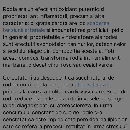
Rodia are un efect antioxidant puternic si
proprietati antiinflamatorii, precum si alte
caracteristici gratie carora are loc
scaderea
tensiunii arteriale
si imbunatatirea profilului lipidic.
In general, proprietatile vindecatoare ale rodiei
sunt efectul flavonoidelor, taninurilor, catechinelor
si acidului elagic din compozitia acesteia. Toti
acesti compusi transforma rodia intr-un aliment
mai benefic decat vinul rosu sau ceaiul verde.
Cercetatorii au descoperit ca sucul natural de
rodie contribuie la reducerea
aterosclerozei
,
principala cauza a bolilor cardiovasculare. Sucul de
rodii reduce leziunile prezente in vasele de sange
la cei diagnosticati cu ateroscleroza. In urma
consumului constant de suc de rodie s-a
constatat ca este impiedicata peroxidarea lipidelor
care se refera la procesul rezultat in urma stresului