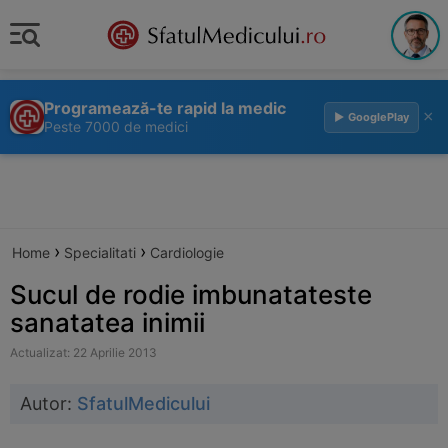
Programează-te rapid la medic
×
▶ GooglePlay
Peste 7000 de medici
›
›
Home
Specialitati
Cardiologie
Sucul de rodie imbunatateste
sanatatea inimii
Actualizat: 22 Aprilie 2013
Autor:
SfatulMedicului