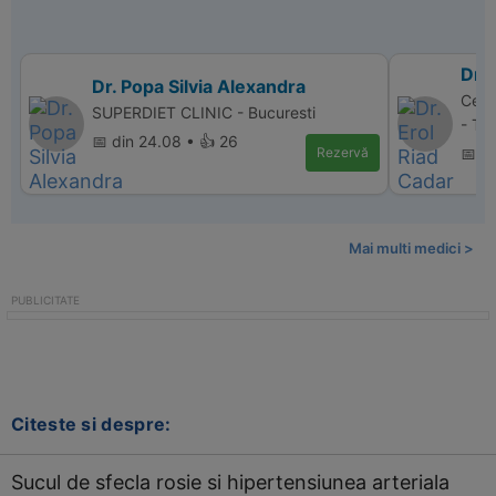
Dr. 
Dr. Popa Silvia Alexandra
Cent
SUPERDIET CLINIC - Bucuresti
- Ta
📅 din 24.08 • 👍 26
Rezervă
📅 d
Mai multi medici >
Citeste si despre:
Sucul de sfecla rosie si hipertensiunea arteriala