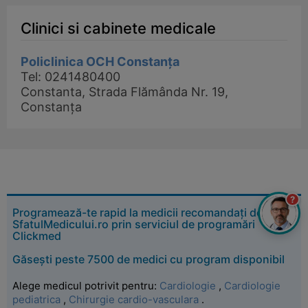
Clinici si cabinete medicale
Policlinica OCH Constanța
Tel: 0241480400
Constanta, Strada Flămânda Nr. 19,
Constanța
?
Programează-te rapid la medicii recomandați de
SfatulMedicului.ro prin serviciul de programări
Clickmed
Găsești peste 7500 de medici cu program disponibil
Alege medicul potrivit pentru:
Cardiologie
,
Cardiologie
pediatrica
,
Chirurgie cardio-vasculara
.