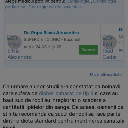
Alege medicul potrivit pentru:
Cardiologie
,
Cardiologie
pediatrica
,
Chirurgie cardio-vasculara
.
Dr. 
Dr. Popa Silvia Alexandra
Cent
SUPERDIET CLINIC - Bucuresti
- Ta
📅 din 24.08 • 👍 26
Rezervă
📅 d
Mai multi medici >
Ca urmare a unor studii s-a constatat ca bolnavii
care sufera de
diabet zaharat de tip II
si care au
baut suc de rodii au inregistrat o scadere a
cantitatii lipidelor din sange. De aceea, oamenii de
stiinta recomanda ca sucul de rodii sa faca parte
dintr-o dieta standard pentru mentinerea sanatatii
inimii.