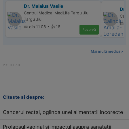
Dr. Malaius Vasile
Dr.
Centrul Medical MedLife Targu Jiu -
Cent
Targu Jiu
📅 di
📅 din 11.08 • 👍 18
Rezervă
Mai multi medici >
Citeste si despre:
Cancerul rectal, oglinda unei alimentatii incorecte
Prolapsul vaginal si impactul asupra sanatatii