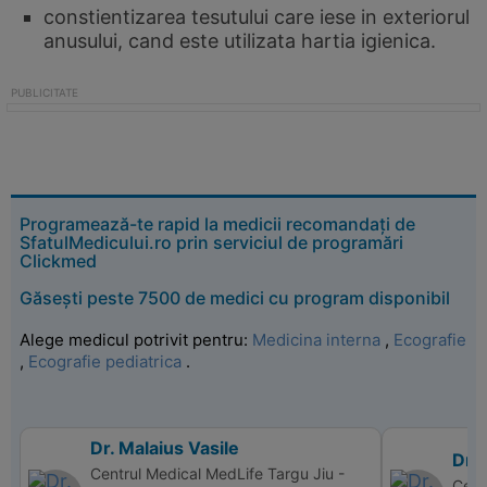
constientizarea tesutului care iese in exteriorul
anusului, cand este utilizata hartia igienica.
Programează-te rapid la medicii recomandați de
SfatulMedicului.ro prin serviciul de programări
Clickmed
Găsești peste 7500 de medici cu program disponibil
Alege medicul potrivit pentru:
Medicina interna
,
Ecografie
,
Ecografie pediatrica
.
Dr. Malaius Vasile
Dr.
Centrul Medical MedLife Targu Jiu -
Cent