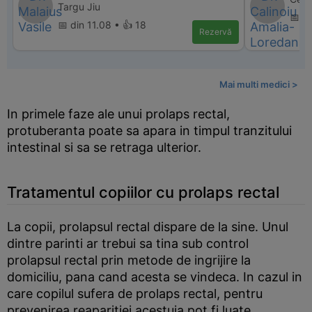
Targu Jiu
📅 di
📅 din 11.08 • 👍 18
Rezervă
Mai multi medici >
In primele faze ale unui prolaps rectal,
protuberanta poate sa apara in timpul tranzitului
intestinal si sa se retraga ulterior.
Tratamentul copiilor cu prolaps rectal
La copii, prolapsul rectal dispare de la sine. Unul
dintre parinti ar trebui sa tina sub control
prolapsul rectal prin metode de ingrijire la
domiciliu, pana cand acesta se vindeca. In cazul in
care copilul sufera de prolaps rectal, pentru
prevenirea reaparitiei acestuia pot fi luate