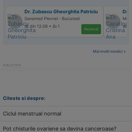
Dr. Zubascu Gheorghita Patriciu
Dr. 
Sanamed Plevnei - Bucuresti
Memo
📅 din 12.08 • 👍 1
📅 d
Rezervă
Mai multi medici >
Citeste si despre:
Ciclul menstrual normal
Pot chisturile ovariene sa devina canceroase?