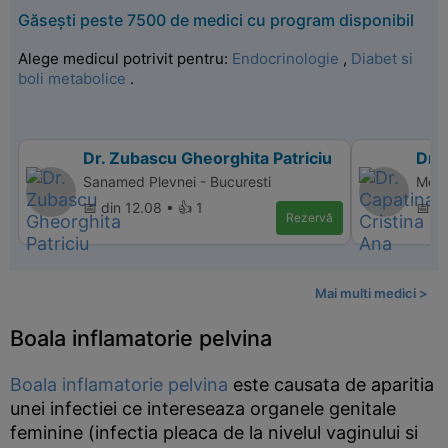
Găsești peste 7500 de medici cu program disponibil
Alege medicul potrivit pentru:
Endocrinologie
,
Diabet si
boli metabolice
.
Dr. Zubascu Gheorghita Patriciu
Dr. 
Sanamed Plevnei - Bucuresti
Memo
📅 din 12.08 • 👍 1
📅 d
Rezervă
Mai multi medici >
Boala inflamatorie pelvina
Boala inflamatorie pelvina
este causata de aparitia
unei infectiei ce intereseaza organele genitale
feminine (infectia pleaca de la nivelul vaginului si