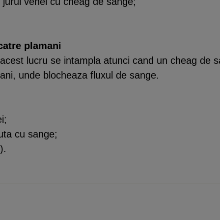
in jurul venei cu cheag de sange;
catre plamani
 acest lucru se intampla atunci cand un cheag de s
mani, unde blocheaza fluxul de sange.
i;
uta cu sange;
).