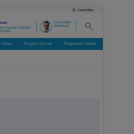
Contul Meu
Cere sfatul
medicului
re rapida la peste
medici
Clinici
Grupuri discutii
Programari medic