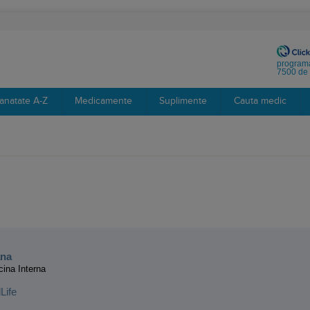
programa
7500 de 
anatate A-Z
Medicamente
Suplimente
Cauta medic
:
ana
cina Interna
Life