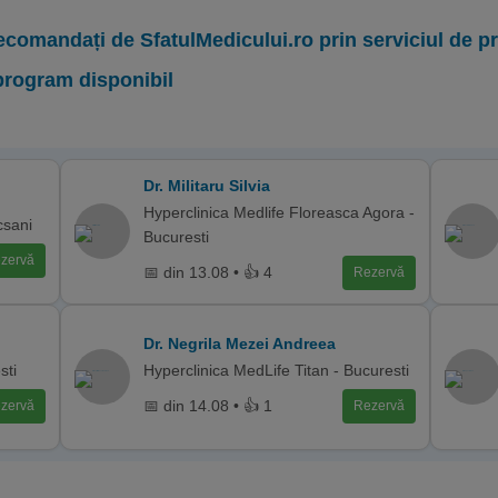
ecomandați de SfatulMedicului.ro prin serviciul de 
program disponibil
Dr. Militaru Silvia
Hyperclinica Medlife Floreasca Agora -
csani
Bucuresti
zervă
📅 din 13.08 • 👍 4
Rezervă
Dr. Negrila Mezei Andreea
sti
Hyperclinica MedLife Titan - Bucuresti
📅 din 14.08 • 👍 1
zervă
Rezervă