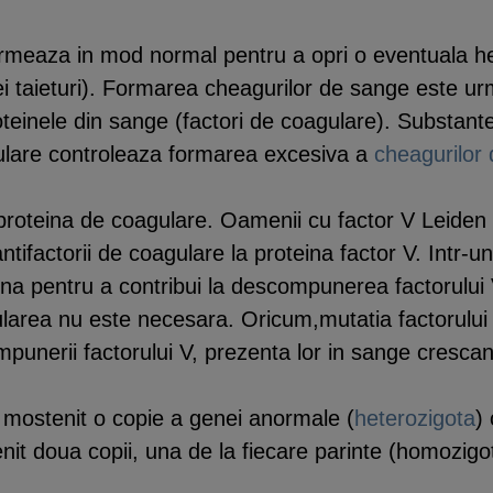
rmeaza in mod normal pentru a opri o eventuala h
ei taieturi). Formarea cheagurilor de sange este urm
teinele din sange (factori de coagulare). Substan
ulare controleaza formarea excesiva a
cheagurilor
proteina de coagulare. Oamenii cu factor V Leiden
tifactorii de coagulare la proteina factor V. Intr-
na pentru a contribui la descompunerea factorului 
area nu este necesara. Oricum,mutatia factorului 
unerii factorului V, prezenta lor in sange crescan
i mostenit o copie a genei anormale (
heterozigota
)
nit doua copii, una de la fiecare parinte (homozigot