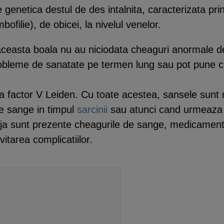
 genetica destul de des intalnita, caracterizata pr
filie), de obicei, la nivelul venelor.
ceasta boala nu au niciodata cheaguri anormale de 
obleme de sanatate pe termen lung sau pot pune chi
ea factor V Leiden. Cu toate acestea, sansele sunt m
de sange in timpul
sarcinii
sau atunci cand urmeaza
eja sunt prezente cheagurile de sange, medicamentel
itarea complicatiilor.