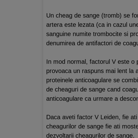
Un cheag de sange (tromb) se fo
artera este lezata (ca in cazul un
sanguine numite trombocite si pro
denumirea de antifactori de coag
In mod normal, factorul V este o 
provoaca un raspuns mai lent la an
proteinele anticoagulare se combi
de cheaguri de sange cand coagul
anticoagulare ca urmare a descomp
Daca aveti factor V Leiden, fie at
cheagurilor de sange fie ati moste
dezvoltarii cheagurilor de sange.