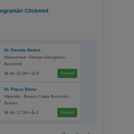
programări Clickmed
Dr. Daniela Badea
Memormed- George Georgescu -
Bucuresti
📅 din 23.09 • 👍 8
Rezervă
Dr. Papuc Elena
Hiperdia - Brasov Calea Bucuresti -
Brasov
📅 din 17.08 • 👍 2
Rezervă