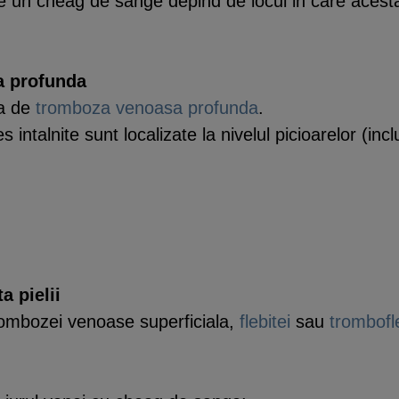
e un cheag de sange depind de locul in care acest
a profunda
ea de
tromboza venoasa profunda
.
ntalnite sunt localizate la nivelul picioarelor (incl
a pielii
rombozei venoase superficiala,
flebitei
sau
trombofle