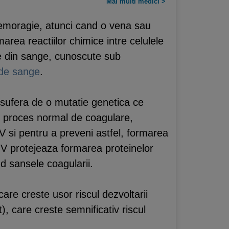
Mai multi medici >
emoragie, atunci cand o vena sau
area reactiilor chimice intre celulele
te din sange, cunoscute sub
 de sange
.
 sufera de o mutatie genetica ce
un proces normal de coagulare,
V si pentru a preveni astfel, formarea
V protejeaza formarea proteinelor
d sansele coagularii.
 care creste usor riscul dezvoltarii
), care creste semnificativ riscul