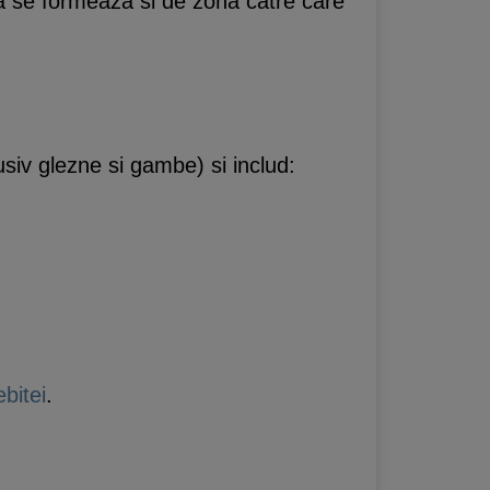
a se formeaza si de zona catre care
usiv glezne si gambe) si includ:
bitei
.