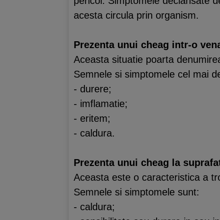
pericol. Simptomele declansate d
acesta circula prin organism.
Prezenta unui cheag intr-o ven
Aceasta situatie poarta denumir
Semnele si simptomele cel mai des i
- durere;
- imflamatie;
- eritem;
- caldura.
Prezenta unui cheag la suprafat
Aceasta este o caracteristica a t
Semnele si simptomele sunt:
- caldura;