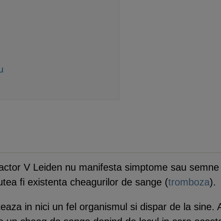
u
factor V Leiden nu manifesta simptome sau semne al
 putea fi existenta cheagurilor de sange (
tromboza
).
za in nici un fel organismul si dispar de la sine. 