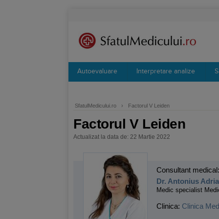
Autoevaluare
Interpretare analize
S
SfatulMedicului.ro
›
Factorul V Leiden
Factorul V Leiden
Actualizat la data de: 22 Martie 2022
Consultant medical
Dr. Antonius Adri
Medic specialist Medi
Clinica:
Clinica Med