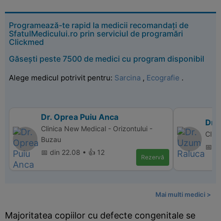
Programează-te rapid la medicii recomandați de
SfatulMedicului.ro prin serviciul de programări
Clickmed
Găsești peste 7500 de medici cu program disponibil
Alege medicul potrivit pentru:
Sarcina
,
Ecografie
.
Dr. Oprea Puiu Anca
Dr.
Clinica New Medical - Orizontului -
Clin
Buzau
📅 d
📅 din 22.08 • 👍 12
Rezervă
Mai multi medici >
Majoritatea copiilor cu defecte congenitale se