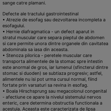
sange catre plamani.
Defecte ale tractului gastrointestinal
• Atrezie de esofag sau dezvoltarea incompleta a
esofagului.
• Hernie diafragmatica - un defect aparut in
stratul muscular care separa pieptul de abdomen
si care permite unora dintre organele din cavitatea
abdominala sa iasa din aceasta.
• Stenoza pilorica - peretele muscular care
transporta alimentele de la stomac spre intestin
este anormal de gros, iar lumenul (sfincterul dintre
stomac si duoden) se subtiaza progresiv; astfel,
alimentele nu isi pot urma cursul normal, fiind
fortate prin varsaturi sa revina in esofag.
• Boala Hirschsprung sau megacolonul congenital
- afectiune ce apare la nivelul sistemului nervos
enteric, care determina obstructia functionala a
acestuia. Aceasta este caracterizata de lipsa