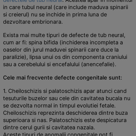
in care tubul neural (care include maduva spinarii
si creierul) nu se inchide in prima luna de
dezvoltare embrionara.
Exista mai multe tipuri de defecte de tub neural,
cum ar fi: spina bifida (inchiderea incompleta a
oaselor din jurul maduvei spinarii care duce la
paralizie), lipsa unui os din componenta craniului
sau a cerebelului si encefalului (anencefalie).
Cele mai frecvente defecte congenitale sunt:
1. Cheiloschizis si palatoschizis apar atunci cand
tesuturile buzelor sau cele din cavitatea bucala nu
se dezvolta normal in timpul evolutiei fetale.
Cheiloschizis reprezinta deschiderea dintre buza
superioara si nas. Palatoschizis este despicatura
dintre cerul gurii si cavitatea nazala.
Aceste tipuri de anomalii congenitale pot fi