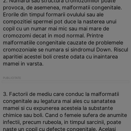
2. Numarul sau structura cromozomilor poate
provoca, de asemenea, malformatii congenitale.
Erorile din timpul formarii ovulului sau ale
compozitiei spermei pot duce la nasterea unui
copil cu un numar mai mic sau mai mare de
cromozomi decat in mod normal. Printre
malformatiile congenitale cauzate de problemele
cromozoniale se numara si sindromul Down. Riscul
aparitiei acestei boli creste odata cu inaintarea
mamei in varsta.
3. Factorii de mediu care conduc la malformatii
congenitale au legatura mai ales cu sanatatea
mamei si cu expunerea acesteia la substante
chimice sau boli. Cand o femeie sufera de anumite
infectii, precum rubeola, in timpul sarcinii, poate
naste un copil cu defecte congenitale. Acelasi