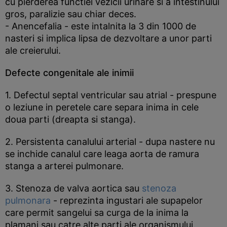
cu pierderea functiei vezicii urinare si a intestinului
gros, paralizie sau chiar deces.
- Anencefalia - este intalnita la 3 din 1000 de
nasteri si implica lipsa de dezvoltare a unor parti
ale creierului.
Defecte congenitale ale inimii
1. Defectul septal ventricular sau atrial - prespune
o leziune in peretele care separa inima in cele
doua parti (dreapta si stanga).
2. Persistenta canalului arterial - dupa nastere nu
se inchide canalul care leaga aorta de ramura
stanga a arterei pulmonare.
3. Stenoza de valva aortica sau
stenoza
pulmonara
- reprezinta ingustari ale supapelor
care permit sangelui sa curga de la inima la
plamani sau catre alte parti ale organismului.