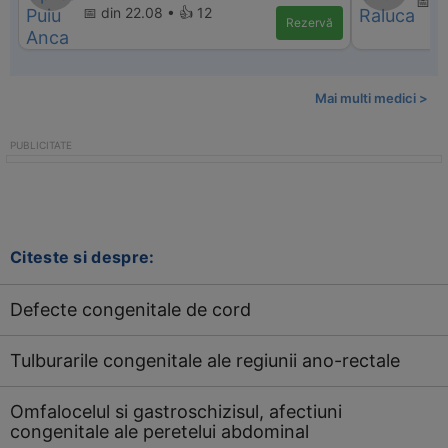
📅 d
📅 din 22.08 • 👍 12
Rezervă
Mai multi medici >
Citeste si despre:
Defecte congenitale de cord
Tulburarile congenitale ale regiunii ano-rectale
Omfalocelul si gastroschizisul, afectiuni
congenitale ale peretelui abdominal