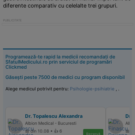
diferente comparativ cu celelalte trei grupuri.
Programează-te rapid la medicii recomandați de
SfatulMedicului.ro prin serviciul de programări
Clickmed
Găsești peste 7500 de medici cu program disponibil
Alege medicul potrivit pentru:
Psihologie-psihiatrie
,
.
Dr. Topalescu Alexandra
Dr.
Albion Medical - Bucuresti
Albi
📅 din 10.08 • 👍 6
📅 d
Rezervă