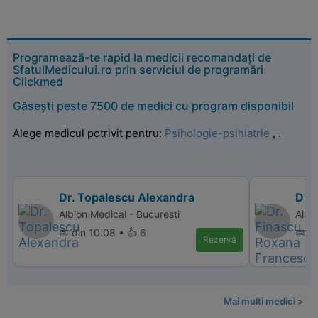
Programează-te rapid la medicii recomandați de
SfatulMedicului.ro prin serviciul de programări
Clickmed
Găsești peste 7500 de medici cu program disponibil
Alege medicul potrivit pentru:
Psihologie-psihiatrie
,
.
Dr. Topalescu Alexandra
Dr.
Albion Medical - Bucuresti
Albi
📅 din 10.08 • 👍 6
📅 d
Rezervă
Mai multi medici >