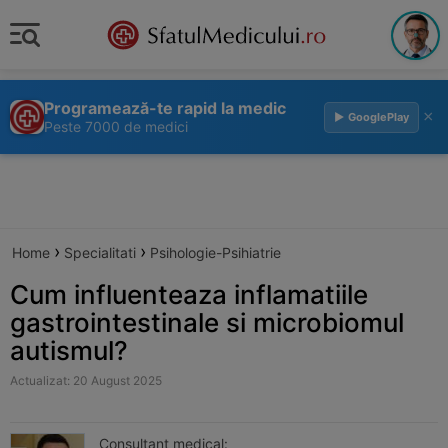
Programează-te rapid la medic
×
▶ GooglePlay
Peste 7000 de medici
›
›
Home
Specialitati
Psihologie-Psihiatrie
Cum influenteaza inflamatiile
gastrointestinale si microbiomul
autismul?
Actualizat: 20 August 2025
Consultant medical: