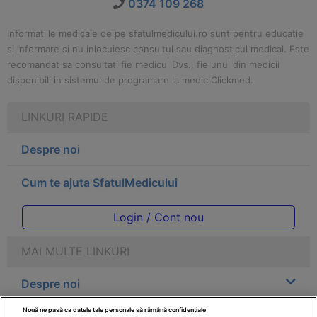
0374 109 268
Informatiile medicale de pe sfatulmedicului.ro sunt pentru educatie
si informare si nu inlocuiesc consultul sau diagnosticul medical. Este
recomandat sa consultati fie medicul Dvs., fie unul din medicii
disponibili in sistemul de programare la medic Clickmed.
LINKURI RAPIDE
Despre noi
Cum te ajuta SfatulMedicului
Login / Cont nou
MAI MULTE LINKURI
Despre noi
Nouă ne pasă ca datele tale personale să rămână confidențiale