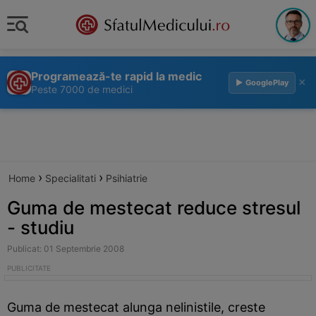
Programează-te rapid la medic
×
▶ GooglePlay
Peste 7000 de medici
›
›
Home
Specialitati
Psihiatrie
Guma de mestecat reduce stresul
- studiu
Publicat: 01 Septembrie 2008
Guma de mestecat alunga nelinistile, creste