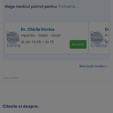
Alege medicul potrivit pentru:
Psihiatrie
.
Dr. Chirila Dorina
Dr. 
Hiperdia - Galati - Galati
Polic
📅 din 14.08 • 👍 19
📅 di
Rezervă
Mai multi medici >
Citeste si despre: